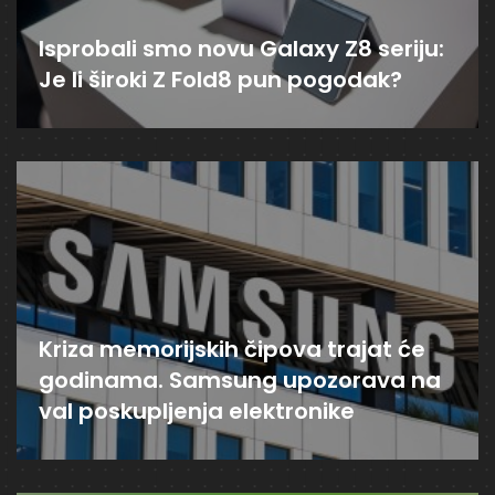
Isprobali smo novu Galaxy Z8 seriju:
Je li široki Z Fold8 pun pogodak?
Kriza memorijskih čipova trajat će
godinama. Samsung upozorava na
val poskupljenja elektronike