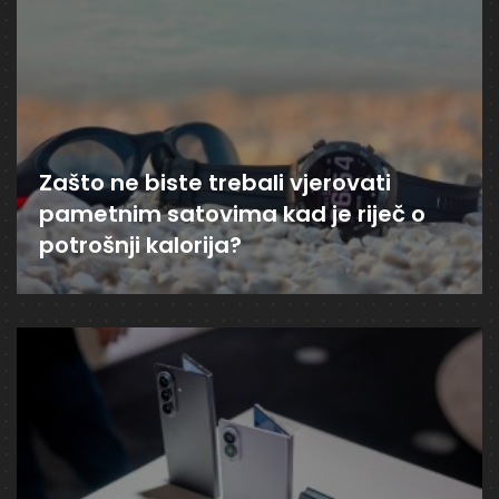
Zašto ne biste trebali vjerovati
pametnim satovima kad je riječ o
potrošnji kalorija?