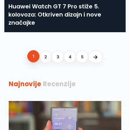
Huawei Watch GT 7 Pro stiže 5.
kolovoza: Otkriven dizajn i nove
značajke
→
1
2
3
4
5
Najnovije
Recenzije