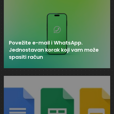
Povežite e-mail i WhatsApp.
Jednostavan korak koji vam može
spasiti račun