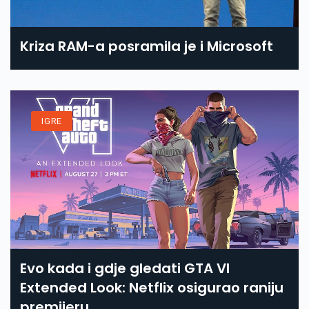
Kriza RAM-a posramila je i Microsoft
IGRE
Evo kada i gdje gledati GTA VI
Extended Look: Netflix osigurao raniju
premijeru