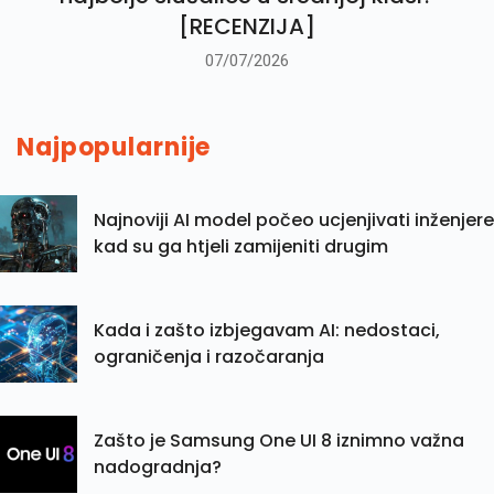
[RECENZIJA]
07/07/2026
Najpopularnije
Najnoviji AI model počeo ucjenjivati inženjere
kad su ga htjeli zamijeniti drugim
Kada i zašto izbjegavam AI: nedostaci,
ograničenja i razočaranja
Zašto je Samsung One UI 8 iznimno važna
nadogradnja?