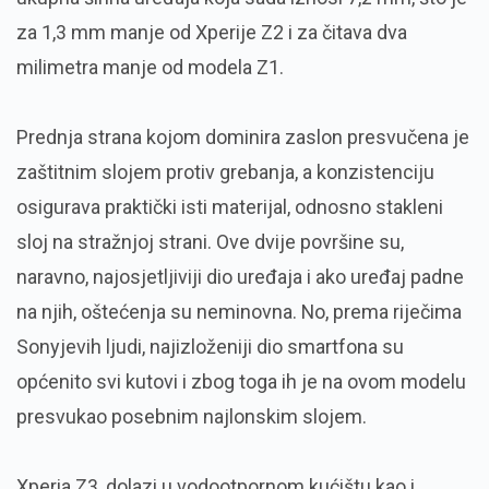
za 1,3 mm manje od Xperije Z2 i za čitava dva
milimetra manje od modela Z1.
Prednja strana kojom dominira zaslon presvučena je
zaštitnim slojem protiv grebanja, a konzistenciju
osigurava praktički isti materijal, odnosno stakleni
sloj na stražnjoj strani. Ove dvije površine su,
naravno, najosjetljiviji dio uređaja i ako uređaj padne
na njih, oštećenja su neminovna. No, prema riječima
Sonyjevih ljudi, najizloženiji dio smartfona su
općenito svi kutovi i zbog toga ih je na ovom modelu
presvukao posebnim najlonskim slojem.
Xperia Z3, dolazi u vodootpornom kućištu kao i