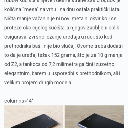
rubovi kućišta s lijeve i desne strane zaslona, dok je
količina “mesa” na vrhu i na dnu ostala praktički ista.
Ništa manje važan nije ni novi metalni okvir koji se
proteže oko cijelog kućišta, a njegov zaobljeni oblik
osigurava izvrsno ležanje uređaja u ruci, što kod
prethodnika baš i nije bio slučaj. Ovome treba dodati i
to da je uređaj težak 152 grama, što je za 10 g manje
od Z2, a tankoća od 7,2 milimetra ga čini izuzetno
elegantnim, barem u usporedbi s prethodnikom, ali i
velikim brojem drugih modela.
columns="4"