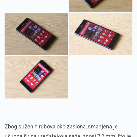
Zbog suženih rubova oko zaslona, smanjena je
ukupna širina uređaja koja sada iznosi 7,2 mm, što je