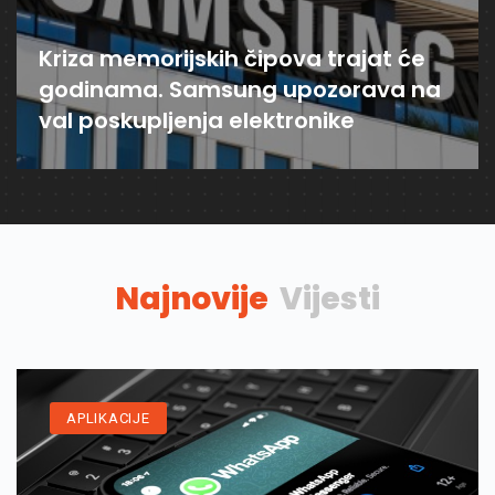
Kriza memorijskih čipova trajat će
godinama. Samsung upozorava na
val poskupljenja elektronike
Najnovije
Vijesti
APLIKACIJE