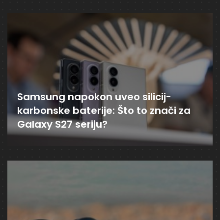
Samsung napokon uveo silicij-
karbonske baterije: Što to znači za
Galaxy S27 seriju?