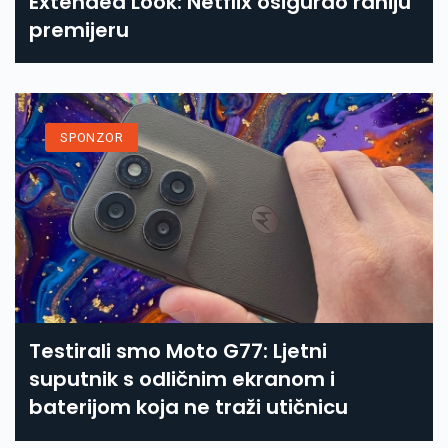
Extended Look: Netflix osigurao raniju
premijeru
SPONZOR
Testirali smo Moto G77: Ljetni
suputnik s odličnim ekranom i
baterijom koja ne traži utičnicu