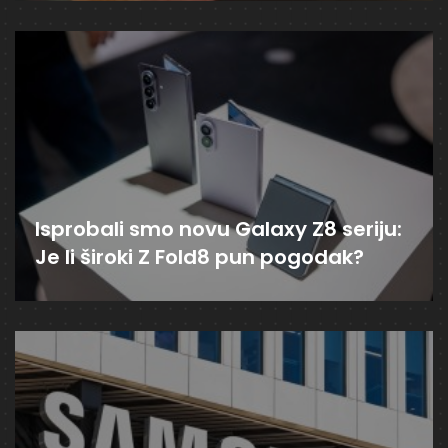
Isprobali smo novu Galaxy Z8 seriju:
Je li široki Z Fold8 pun pogodak?