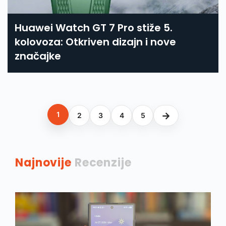
Huawei Watch GT 7 Pro stiže 5.
kolovoza: Otkriven dizajn i nove
značajke
→
1
2
3
4
5
Najnovije
Recenzije