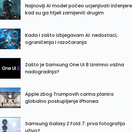
Najnoviji AI model počeo ucjenjivati inženjere
kad su ga htjeli zamijeniti drugim
Kada i zašto izbjegavam AI: nedostaci,
ograničenja i razočaranja
Zašto je Samsung One UI 8 iznimno važna
nadogradnja?
Apple zbog Trumpovih carina planira
globalno poskupljenje iPhonea
Samsung Galaxy Z Fold 7: prva fotografija
uživo?