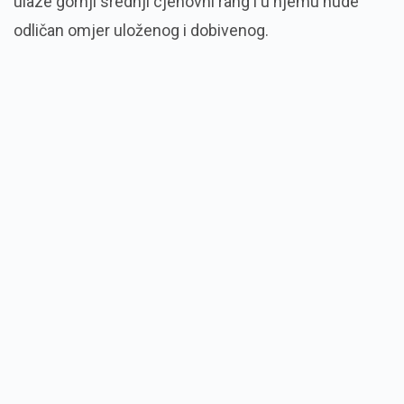
ulaze gornji srednji cjenovni rang i u njemu nude
odličan omjer uloženog i dobivenog.