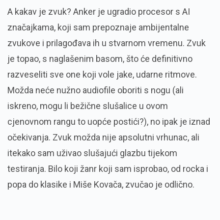
A kakav je zvuk? Anker je ugradio procesor s AI
značajkama, koji sam prepoznaje ambijentalne
zvukove i prilagođava ih u stvarnom vremenu. Zvuk
je topao, s naglašenim basom, što će definitivno
razveseliti sve one koji vole jake, udarne ritmove.
Možda neće nužno audiofile oboriti s nogu (ali
iskreno, mogu li bežične slušalice u ovom
cjenovnom rangu to uopće postići?), no ipak je iznad
očekivanja. Zvuk možda nije apsolutni vrhunac, ali
itekako sam uživao slušajući glazbu tijekom
testiranja. Bilo koji žanr koji sam isprobao, od rocka i
popa do klasike i Miše Kovača, zvučao je odlično.