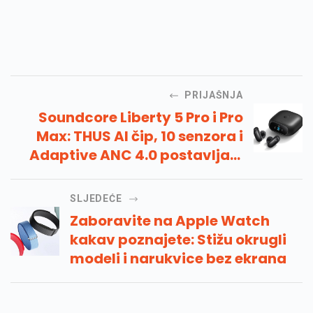
PRIJAŠNJA
Soundcore Liberty 5 Pro i Pro
Max: THUS AI čip, 10 senzora i
Adaptive ANC 4.0 postavljaju
novi standard za TWS pozive
SLJEDEĆE
Zaboravite na Apple Watch
kakav poznajete: Stižu okrugli
modeli i narukvice bez ekrana