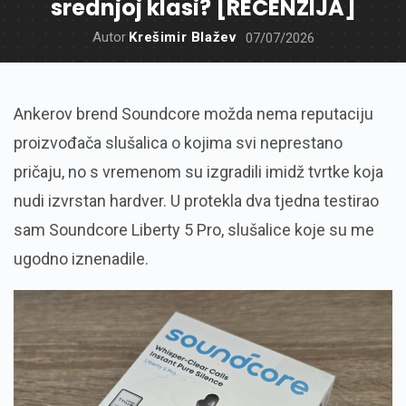
srednjoj klasi? [RECENZIJA]
Autor
Krešimir Blažev
07/07/2026
Ankerov brend Soundcore možda nema reputaciju
proizvođača slušalica o kojima svi neprestano
pričaju, no s vremenom su izgradili imidž tvrtke koja
nudi izvrstan hardver. U protekla dva tjedna testirao
sam Soundcore Liberty 5 Pro, slušalice koje su me
ugodno iznenadile.