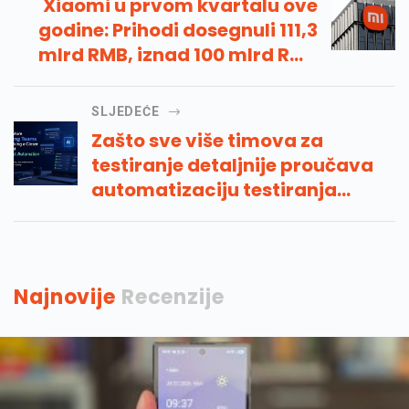
Xiaomi u prvom kvartalu ove
godine: Prihodi dosegnuli 111,3
mlrd RMB, iznad 100 mlrd RMB
drugi kvartal zaredom
SLJEDEĆE
Zašto sve više timova za
testiranje detaljnije proučava
automatizaciju testiranja
umjetne inteligencije
Najnovije
Recenzije