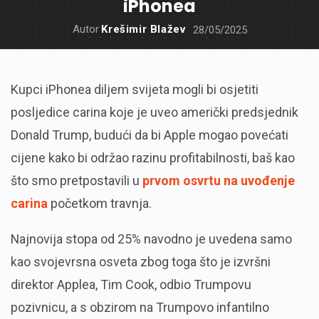
iPhonea
Autor
Krešimir Blažev
28/05/2025
Kupci iPhonea diljem svijeta mogli bi osjetiti
posljedice carina koje je uveo američki predsjednik
Donald Trump, budući da bi Apple mogao povećati
cijene kako bi održao razinu profitabilnosti, baš kao
što smo pretpostavili u
prvom osvrtu na uvođenje
carina
početkom travnja.
Najnovija stopa od 25% navodno je uvedena samo
kao svojevrsna osveta zbog toga što je izvršni
direktor Applea, Tim Cook, odbio Trumpovu
pozivnicu, a s obzirom na Trumpovo infantilno