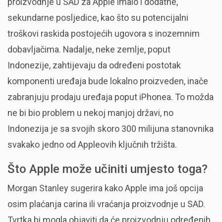
proizvodnje u SAD za Apple imalo i dodatne,
sekundarne posljedice, kao što su potencijalni
troškovi raskida postojećih ugovora s inozemnim
dobavljačima. Nadalje, neke zemlje, poput
Indonezije, zahtijevaju da određeni postotak
komponenti uređaja bude lokalno proizveden, inače
zabranjuju prodaju uređaja poput iPhonea. To možda
ne bi bio problem u nekoj manjoj državi, no
Indonezija je sa svojih skoro 300 milijuna stanovnika
svakako jedno od Appleovih ključnih tržišta.
Što Apple može učiniti umjesto toga?
Morgan Stanley sugerira kako Apple ima još opcija
osim plaćanja carina ili vraćanja proizvodnje u SAD.
Tvrtka bi mogla objaviti da će proizvodnju određenih