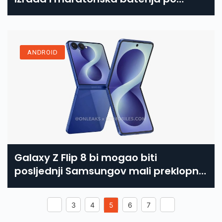
razumnoj cijeni [RECENZIJA]
ANDROID
Galaxy Z Flip 8 bi mogao biti
posljednji Samsungov mali preklopni
telefon
3
4
5
6
7