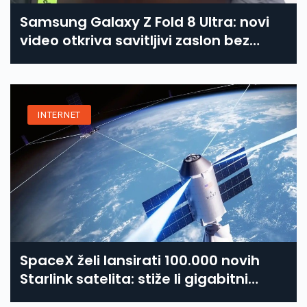
Samsung Galaxy Z Fold 8 Ultra: novi
video otkriva savitljivi zaslon bez
pregiba
INTERNET
SpaceX želi lansirati 100.000 novih
Starlink satelita: stiže li gigabitni
internet iz svemira?