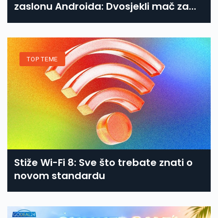
zaslonu Androida: Dvosjekli mač za
sigurnost
TOP TEME
Stiže Wi-Fi 8: Sve što trebate znati o
novom standardu