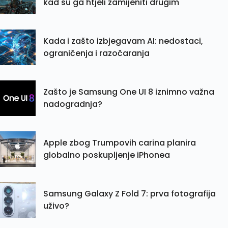
kad su ga htjeli zamijeniti drugim
Kada i zašto izbjegavam AI: nedostaci,
ograničenja i razočaranja
Zašto je Samsung One UI 8 iznimno važna
nadogradnja?
Apple zbog Trumpovih carina planira
globalno poskupljenje iPhonea
Samsung Galaxy Z Fold 7: prva fotografija
uživo?