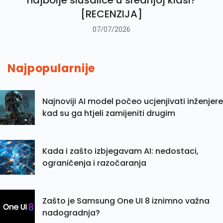
najbolje slušalice u srednjoj klasi?
[RECENZIJA]
07/07/2026
Najpopularnije
Najnoviji AI model počeo ucjenjivati inženjere
kad su ga htjeli zamijeniti drugim
Kada i zašto izbjegavam AI: nedostaci,
ograničenja i razočaranja
Zašto je Samsung One UI 8 iznimno važna
nadogradnja?