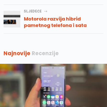
SLJEDEĆE
Motorola razvija hibrid
pametnog telefona i sata
Najnovije
Recenzije