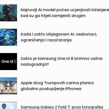
Najnoviji AI model počeo ucjenjivati inženjere
kad su ga htjeli zamijeniti drugim
Kada i zašto izbjegavam AI: nedostaci,
ograničenja i razočaranja
Zašto je Samsung One UI 8 iznimno važna
nadogradnja?
Apple zbog Trumpovih carina planira
globalno poskupljenje iPhonea
Samsung Galaxy Z Fold 7: prva fotografija