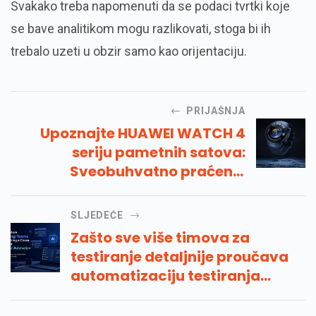
Svakako treba napomenuti da se podaci tvrtki koje
se bave analitikom mogu razlikovati, stoga bi ih
trebalo uzeti u obzir samo kao orijentaciju.
PRIJAŠNJA
Upoznajte HUAWEI WATCH 4
seriju pametnih satova:
Sveobuhvatno praćenje
zdravlja i vrhunski materijali
SLJEDEĆE
Zašto sve više timova za
testiranje detaljnije proučava
automatizaciju testiranja
umjetne inteligencije