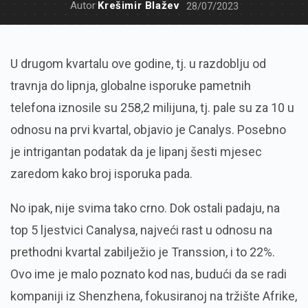
Autor
Krešimir Blažev
28/07/2023
U drugom kvartalu ove godine, tj. u razdoblju od
travnja do lipnja, globalne isporuke pametnih
telefona iznosile su 258,2 milijuna, tj. pale su za 10 u
odnosu na prvi kvartal, objavio je Canalys. Posebno
je intrigantan podatak da je lipanj šesti mjesec
zaredom kako broj isporuka pada.
No ipak, nije svima tako crno. Dok ostali padaju, na
top 5 ljestvici Canalysa, najveći rast u odnosu na
prethodni kvartal zabilježio je Transsion, i to 22%.
Ovo ime je malo poznato kod nas, budući da se radi
kompaniji iz Shenzhena, fokusiranoj na tržište Afrike,