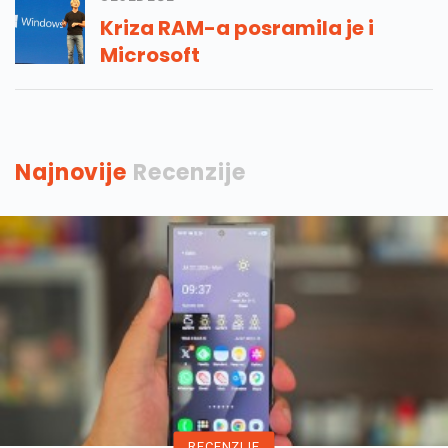
Kriza RAM-a posramila je i
Microsoft
Najnovije
Recenzije
RECENZIJE