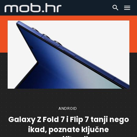
ANDROID
Galaxy Z Fold 7 i Flip 7 tanji nego
ikad, poznate ključne