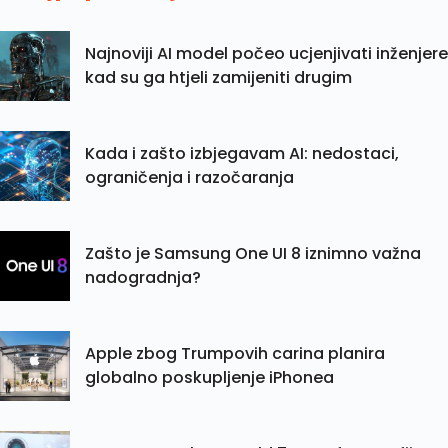
Najnoviji AI model počeo ucjenjivati inženjere
kad su ga htjeli zamijeniti drugim
Kada i zašto izbjegavam AI: nedostaci,
ograničenja i razočaranja
Zašto je Samsung One UI 8 iznimno važna
nadogradnja?
Apple zbog Trumpovih carina planira
globalno poskupljenje iPhonea