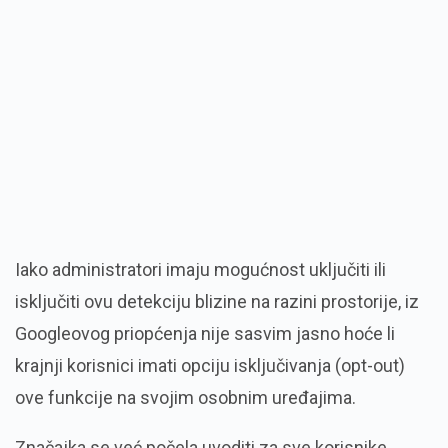
Iako administratori imaju mogućnost uključiti ili
isključiti ovu detekciju blizine na razini prostorije, iz
Googleovog priopćenja nije sasvim jasno hoće li
krajnji korisnici imati opciju isključivanja (opt-out)
ove funkcije na svojim osobnim uređajima.
Značajka se već počela uvoditi za sve korisnike