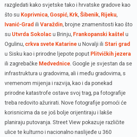
razgledati kako svjetske tako i hrvatske gradove kao
što su
Koprivnica
,
Gospić
,
Krk
,
Šibenik
,
Rijeku
,
Ivanić-Grad
ili
Varaždin
, brojne znamenitosti kao što
su
Utvrda Sokolac
u Brinju,
Frankopanski kaštel
u
Ogulinu,
crkva svete Katarine
u Novalji ili
Stari grad
u Sisku kao i prirodne ljepote poput
Plitvičkih jezera
ili zagrebačke
Medvednice
. Google je svjestan da se
infrastruktura u gradovima, ali i među gradovima, s
vremenom mijenja i razvija, kao i da ponekad
prirodne katastrofe ostave svoj trag, pa fotografije
treba redovito ažurirati. Nove fotografije pomoći će
korisnicima da se još bolje orijentiraju i lakše
planiraju putovanja. Street View pokazuje različite
ulice te kulturno i nacionalno naslijeđe u 360