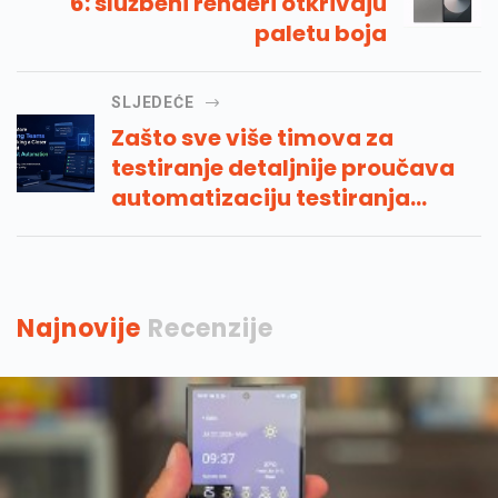
6: službeni renderi otkrivaju
paletu boja
SLJEDEĆE
Zašto sve više timova za
testiranje detaljnije proučava
automatizaciju testiranja
umjetne inteligencije
Najnovije
Recenzije