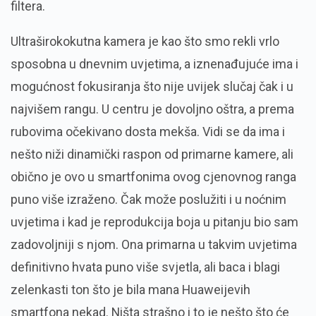
filtera.
Ultraširokokutna kamera je kao što smo rekli vrlo
sposobna u dnevnim uvjetima, a iznenađujuće ima i
mogućnost fokusiranja što nije uvijek slučaj čak i u
najvišem rangu. U centru je dovoljno oštra, a prema
rubovima očekivano dosta mekša. Vidi se da ima i
nešto niži dinamički raspon od primarne kamere, ali
obično je ovo u smartfonima ovog cjenovnog ranga
puno više izraženo. Čak može poslužiti i u noćnim
uvjetima i kad je reprodukcija boja u pitanju bio sam
zadovoljniji s njom. Ona primarna u takvim uvjetima
definitivno hvata puno više svjetla, ali baca i blagi
zelenkasti ton što je bila mana Huaweijevih
smartfona nekad. Ništa strašno i to je nešto što će