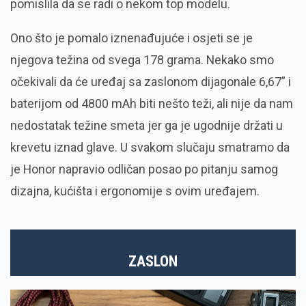
pomislila da se radi o nekom top modelu.
Ono što je pomalo iznenađujuće i osjeti se je
njegova težina od svega 178 grama. Nekako smo
očekivali da će uređaj sa zaslonom dijagonale 6,67” i
baterijom od 4800 mAh biti nešto teži, ali nije da nam
nedostatak težine smeta jer ga je ugodnije držati u
krevetu iznad glave. U svakom slučaju smatramo da
je Honor napravio odličan posao po pitanju samog
dizajna, kućišta i ergonomije s ovim uređajem.
ZASLON