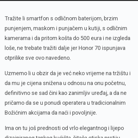
Tražite li smartfon s odličnom baterijom, brzim
punjenjem, maskom i punjačem u kutiji, s odličnim
kamerama i da pritom košta do 500 eura i ne izgleda
loše, ne trebate tražiti dalje jer Honor 70 ispunjava
otprilike sve ovo navedeno.
Uzmemo li u obzir da je već neko vrijeme na tržištu i
da mu je cijena snižena u odnosu na onu početnu,
definitivno se sad čini kao zanimljiv uređaj, a da ne
pričamo da se u ponudi operatera u tradicionalnim
Božićnim akcijama da naći i povoljnije.
Ima on tu još prednosti od vrlo elegantnog i lijepo
dizajniranog tankog kućišta, čitača otiska prstiju