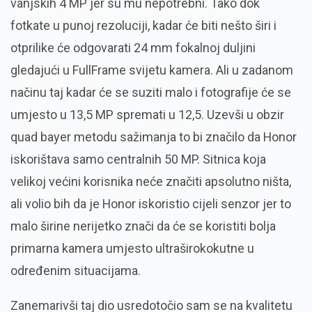
vanjskih 4 MP jer su mu nepotrebni. Tako dok
fotkate u punoj rezoluciji, kadar će biti nešto širi i
otprilike će odgovarati 24 mm fokalnoj duljini
gledajući u FullFrame svijetu kamera. Ali u zadanom
načinu taj kadar će se suziti malo i fotografije će se
umjesto u 13,5 MP spremati u 12,5. Uzevši u obzir
quad bayer metodu sažimanja to bi značilo da Honor
iskorištava samo centralnih 50 MP. Sitnica koja
velikoj većini korisnika neće značiti apsolutno ništa,
ali volio bih da je Honor iskoristio cijeli senzor jer to
malo širine nerijetko znači da će se koristiti bolja
primarna kamera umjesto ultraširokokutne u
određenim situacijama.
Zanemarivši taj dio usredotočio sam se na kvalitetu