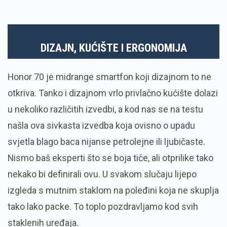
DIZAJN, KUĆIŠTE I ERGONOMIJA
Honor 70 je midrange smartfon koji dizajnom to ne
otkriva. Tanko i dizajnom vrlo privlačno kućište dolazi
u nekoliko različitih izvedbi, a kod nas se na testu
našla ova sivkasta izvedba koja ovisno o upadu
svjetla blago baca nijanse petrolejne ili ljubičaste.
Nismo baš eksperti što se boja tiče, ali otprilike tako
nekako bi definirali ovu. U svakom slučaju lijepo
izgleda s mutnim staklom na poleđini koja ne skuplja
tako lako packe. To toplo pozdravljamo kod svih
staklenih uređaja.