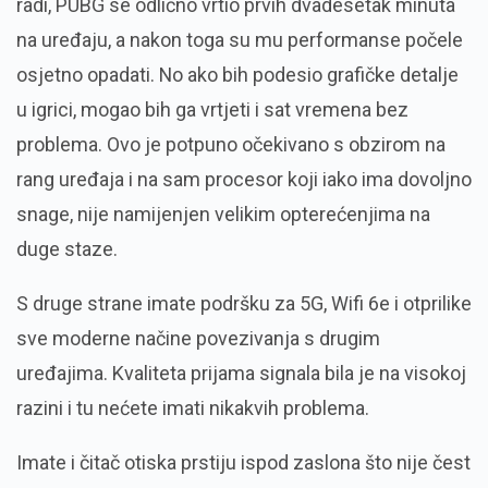
radi, PUBG se odlično vrtio prvih dvadesetak minuta
na uređaju, a nakon toga su mu performanse počele
osjetno opadati. No ako bih podesio grafičke detalje
u igrici, mogao bih ga vrtjeti i sat vremena bez
problema. Ovo je potpuno očekivano s obzirom na
rang uređaja i na sam procesor koji iako ima dovoljno
snage, nije namijenjen velikim opterećenjima na
duge staze.
S druge strane imate podršku za 5G, Wifi 6e i otprilike
sve moderne načine povezivanja s drugim
uređajima. Kvaliteta prijama signala bila je na visokoj
razini i tu nećete imati nikakvih problema.
Imate i čitač otiska prstiju ispod zaslona što nije čest