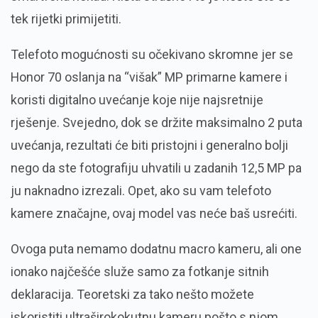
tek rijetki primijetiti.
Telefoto mogućnosti su očekivano skromne jer se
Honor 70 oslanja na “višak” MP primarne kamere i
koristi digitalno uvećanje koje nije najsretnije
rješenje. Svejedno, dok se držite maksimalno 2 puta
uvećanja, rezultati će biti pristojni i generalno bolji
nego da ste fotografiju uhvatili u zadanih 12,5 MP pa
ju naknadno izrezali. Opet, ako su vam telefoto
kamere značajne, ovaj model vas neće baš usrećiti.
Ovoga puta nemamo dodatnu macro kameru, ali one
ionako najčešće služe samo za fotkanje sitnih
deklaracija. Teoretski za tako nešto možete
iskoristiti ultraširokokutnu kameru pošto s njom