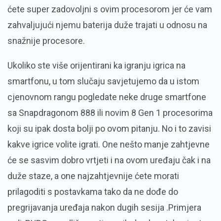
ćete super zadovoljni s ovim procesorom jer će vam
zahvaljujući njemu baterija duže trajati u odnosu na
snažnije procesore.
Ukoliko ste više orijentirani ka igranju igrica na
smartfonu, u tom slučaju savjetujemo da u istom
cjenovnom rangu pogledate neke druge smartfone
sa Snapdragonom 888 ili novim 8 Gen 1 procesorima
koji su ipak dosta bolji po ovom pitanju. No i to zavisi
kakve igrice volite igrati. One nešto manje zahtjevne
će se sasvim dobro vrtjeti i na ovom uređaju čak i na
duže staze, a one najzahtjevnije ćete morati
prilagoditi s postavkama tako da ne dođe do
pregrijavanja uređaja nakon dugih sesija .Primjera