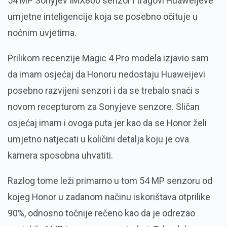
54 MP Sonyjev IMX800 senzor i tragovi Huaweijeve
umjetne inteligencije koja se posebno očituje u
noćnim uvjetima.
Prilikom recenzije Magic 4 Pro modela izjavio sam
da imam osjećaj da Honoru nedostaju Huaweijevi
posebno razvijeni senzori i da se trebalo snaći s
novom recepturom za Sonyjeve senzore. Sličan
osjećaj imam i ovoga puta jer kao da se Honor želi
umjetno natjecati u količini detalja koju je ova
kamera sposobna uhvatiti.
Razlog tome leži primarno u tom 54 MP senzoru od
kojeg Honor u zadanom načinu iskorištava otprilike
90%, odnosno točnije rečeno kao da je odrezao