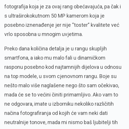
fotografija koja je za ovaj rang obećavajuća, pa čak i
s ultraširokokutnom 50 MP kamerom koja je
posebno iznenađenje jer nije “toster” kvalitete već
vrlo sposobna u mnogim uvjetima.
Preko dana količina detalja je u rangu skupljih
smartfona, a iako mu malo fali u dinamičkom
rasponu posebno kod najtamnijih dijelova u odnosu
na top modele, u svom cjenovnom rangu. Boje su
nešto malo više naglašene nego što sam očekivao,
mada će se to većini činiti primamljivo. Ako vam to
ne odgovara, imate u izborniku nekoliko različitih
načina fotografiranja od kojih će vam neki dati
neutralnije tonove, mada mi nismo baš ljubitelji tih