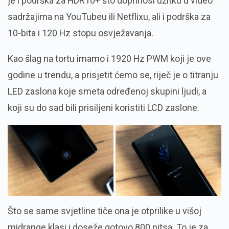
je i podrška za HDR10+ što doprinosi užitku u video
sadržajima na YouTubeu ili Netflixu, ali i podrška za
10-bita i 120 Hz stopu osvježavanja.
Kao šlag na tortu imamo i 1920 Hz PWM koji je ove
godine u trendu, a prisjetit ćemo se, riječ je o titranju
LED zaslona koje smeta određenoj skupini ljudi, a
koji su do sad bili prisiljeni koristiti LCD zaslone.
Što se same svjetline tiče ona je otprilike u višoj
midrange klasi i doseže gotovo 800 nitsa. To je za