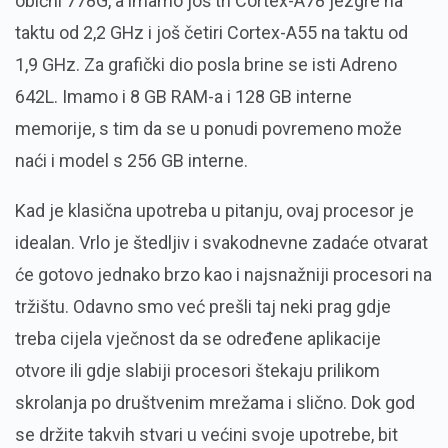
obični 778G, a imamo još tri Cortex-A78 jezgre na
taktu od 2,2 GHz i još četiri Cortex-A55 na taktu od
1,9 GHz. Za grafički dio posla brine se isti Adreno
642L. Imamo i 8 GB RAM-a i 128 GB interne
memorije, s tim da se u ponudi povremeno može
naći i model s 256 GB interne.
Kad je klasična upotreba u pitanju, ovaj procesor je
idealan. Vrlo je štedljiv i svakodnevne zadaće otvarat
će gotovo jednako brzo kao i najsnažniji procesori na
tržištu. Odavno smo već prešli taj neki prag gdje
treba cijela vječnost da se određene aplikacije
otvore ili gdje slabiji procesori štekaju prilikom
skrolanja po društvenim mrežama i slično. Dok god
se držite takvih stvari u većini svoje upotrebe, bit