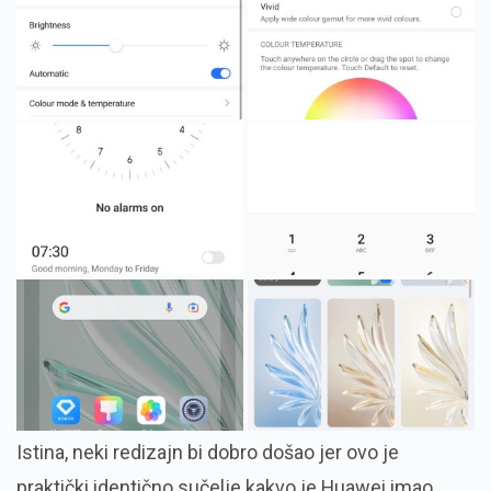
Istina, neki redizajn bi dobro došao jer ovo je
praktički identično sučelje kakvo je Huawei imao