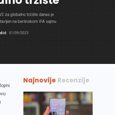
lno tržište
 za globalno tržište danas je
tavljen na berlinskom IFA sajmu
ušić
01/09/2023
Najnovije
Recenzije
lopni
ovu
u