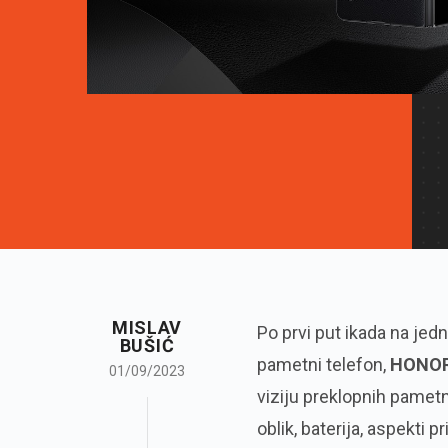
MISLAV
Po prvi put ikada na je
BUŠIĆ
pametni telefon,
HONOR
01/09/2023
viziju preklopnih pametn
oblik, baterija, aspekti p