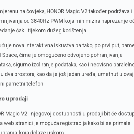
smjerenu na čovjeka, HONOR Magic V2 također podržava i
mnjivanja od 3840Hz PWM koja minimizira naprezanje oč
danje čak i tijekom dužeg korištenja.
e nova interaktivna iskustva pa tako, po prvi put, pame
el Space, čime je omogućeno odvojeno pohranjivanje
ataka, sigurno izoliranje podataka, kao i neovisno paraleln
 u dva prostora, kao da je još jedan uređaj umetnut u ovaj
opni pametni telefon.
o u prodaji
R Magic V2 i njegovoj dostupnosti u prodaji bit će dostu
Na web stranici je moguća registracija kako bi se primale
riranja, koja dolaze uskoro.