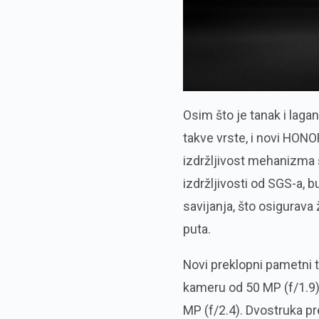
Osim što je tanak i laga
takve vrste, i novi HONO
izdržljivost mehanizma š
izdržljivosti od SGS-a,
savijanja, što osigurava
puta.
Novi preklopni pametni 
kameru od 50 MP (f/1.9),
MP (f/2.4). Dvostruka p