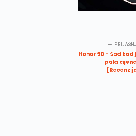
PRIJAŠN
Honor 90 - Sad kad 
pala cijen
[Recenzij