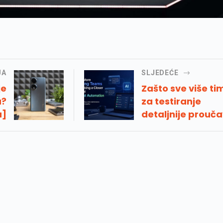
JA
SLJEDEĆE
je
Zašto sve više t
a?
za testiranje
a]
detaljnije prouč
automatizaciju
testiranja umjet
inteligencije