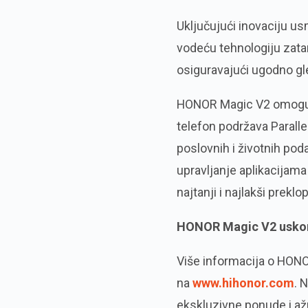
Uključujući inovaciju u
vodeću tehnologiju zata
osiguravajući ugodno gle
HONOR Magic V2 omogućuj
telefon podržava Parall
poslovnih i životnih pod
upravljanje aplikacijama
najtanji i najlakši prekl
HONOR Magic V2 uskor
Više informacija o HONO
na
www.hihonor.com
. 
ekskluzivne ponude i ažu