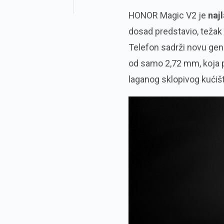
HONOR Magic V2 je
najl
dosad predstavio, teža
Telefon sadrži novu gene
od samo 2,72 mm, koja p
laganog sklopivog kućišt