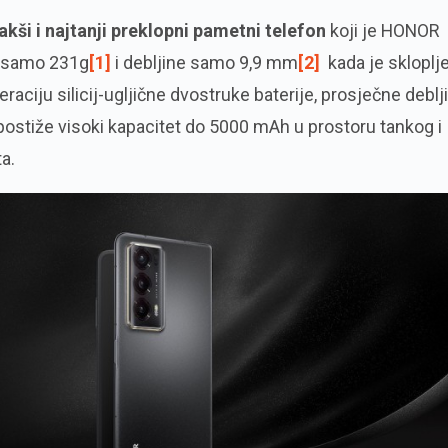
akši i najtanji preklopni pametni telefon
koji je HONOR
k samo 231g
[1]
i debljine samo 9,9 mm
[2]
kada je skloplje
raciju silicij-ugljične dvostruke baterije, prosječne deblj
ostiže visoki kapacitet do 5000 mAh u prostoru tankog i
a.