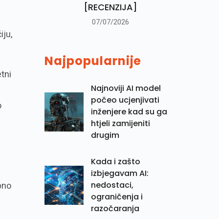
[RECENZIJA]
07/07/2026
iju,
Najpopularnije
tni
Najnoviji AI model
počeo ucjenjivati
o
inženjere kad su ga
htjeli zamijeniti
drugim
Kada i zašto
izbjegavam AI:
nedostaci,
pno
ograničenja i
razočaranja