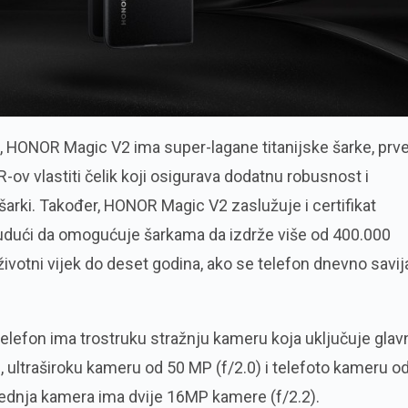
n, HONOR Magic V2 ima super-lagane titanijske šarke, prv
R-ov vlastiti čelik koji osigurava dodatnu robusnost i
arki. Također, HONOR Magic V2 zaslužuje i certifikat
 budući da omogućuje šarkama da izdrže više od 400.000
 životni vijek do deset godina, ako se telefon dnevno savi
telefon ima trostruku stražnju kameru koja uključuje glav
 ultraširoku kameru od 50 MP (f/2.0) i telefoto kameru o
rednja kamera ima dvije 16MP kamere (f/2.2).