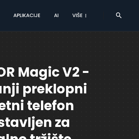
APLIKACIJE
AI
VIŠE
R Magic V2 -
nji preklopni
tni telefon
stavljen za