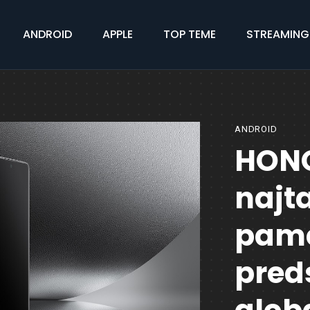
ANDROID
APPLE
TOP TEME
STREAMING
ANDROID
HONO
najta
pame
pred