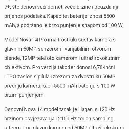
7+, što donosi veći domet, veće brzine i pouzdaniji
prijenos podataka. Kapacitet baterije iznosi 5500
mAh, a podržano je brzo punjenje snagom od 100 W.
Model Nova 14 Pro ima trostruki sustav kamera s
glavnim 50MP senzorom i varijabilnim otvorom
blende, 12MP telefoto kamerom i ultraširokokutnim
objektivom. Pro verzija također donosi 6,78-inčni
LTPO zaslon s pilula-izrezom za dvostruku 50MP
prednju kameru, kao i 5500 mAh bateriju s 100 W
brzim punjenjem.
Osnovni Nova 14 model tanak je i lagan, s 120 Hz
brzinom osvježavanja i 2160 Hz touch sampling
rateom. Ima glavnu kameru od 50MP, ultraširokokutni