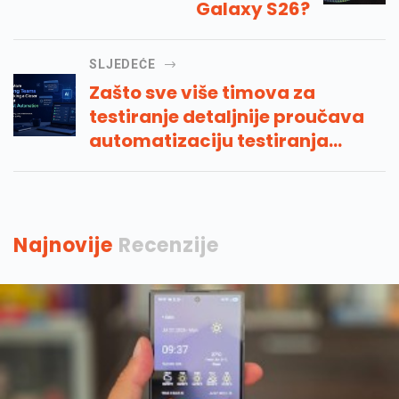
Galaxy S26?
SLJEDEĆE
Zašto sve više timova za
testiranje detaljnije proučava
automatizaciju testiranja
umjetne inteligencije
Najnovije
Recenzije