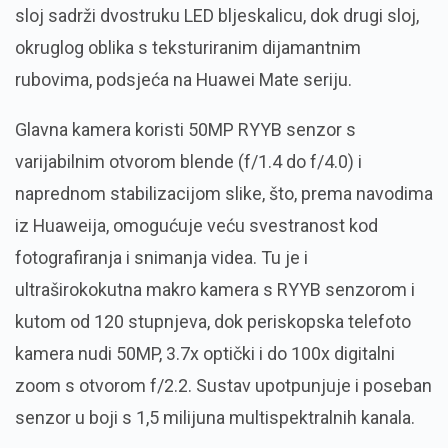
sloj sadrži dvostruku LED bljeskalicu, dok drugi sloj,
okruglog oblika s teksturiranim dijamantnim
rubovima, podsjeća na Huawei Mate seriju.
Glavna kamera koristi 50MP RYYB senzor s
varijabilnim otvorom blende (f/1.4 do f/4.0) i
naprednom stabilizacijom slike, što, prema navodima
iz Huaweija, omogućuje veću svestranost kod
fotografiranja i snimanja videa. Tu je i
ultraširokokutna makro kamera s RYYB senzorom i
kutom od 120 stupnjeva, dok periskopska telefoto
kamera nudi 50MP, 3.7x optički i do 100x digitalni
zoom s otvorom f/2.2. Sustav upotpunjuje i poseban
senzor u boji s 1,5 milijuna multispektralnih kanala.