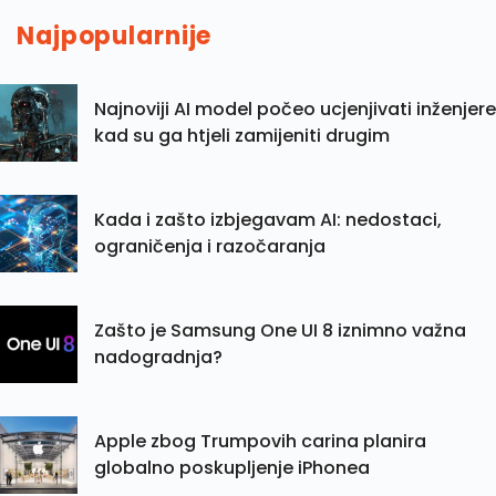
Najpopularnije
Najnoviji AI model počeo ucjenjivati inženjere
kad su ga htjeli zamijeniti drugim
Kada i zašto izbjegavam AI: nedostaci,
ograničenja i razočaranja
Zašto je Samsung One UI 8 iznimno važna
nadogradnja?
Apple zbog Trumpovih carina planira
globalno poskupljenje iPhonea