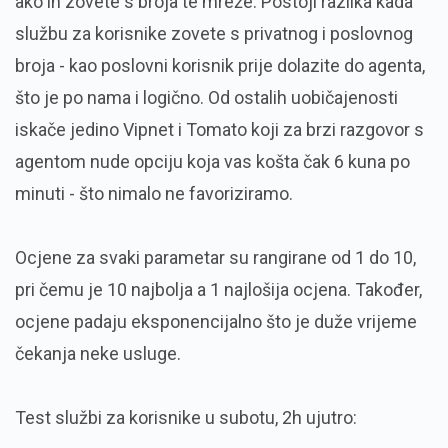
ako ih zovete s broja te mreže. Postoji razlika kada
službu za korisnike zovete s privatnog i poslovnog
broja - kao poslovni korisnik prije dolazite do agenta,
što je po nama i logično. Od ostalih uobičajenosti
iskače jedino Vipnet i Tomato koji za brzi razgovor s
agentom nude opciju koja vas košta čak 6 kuna po
minuti - što nimalo ne favoriziramo.
Ocjene za svaki parametar su rangirane od 1 do 10,
pri čemu je 10 najbolja a 1 najlošija ocjena. Također,
ocjene padaju eksponencijalno što je duže vrijeme
čekanja neke usluge.
Test službi za korisnike u subotu, 2h ujutro: