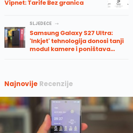
Vipnet: Tarife Bez granica
SLJEDEĆE
Samsung Galaxy S27 Ultra:
'Inkjet' tehnologija donosi tanji
modul kamere i poništava
odsjaj
Najnovije
Recenzije