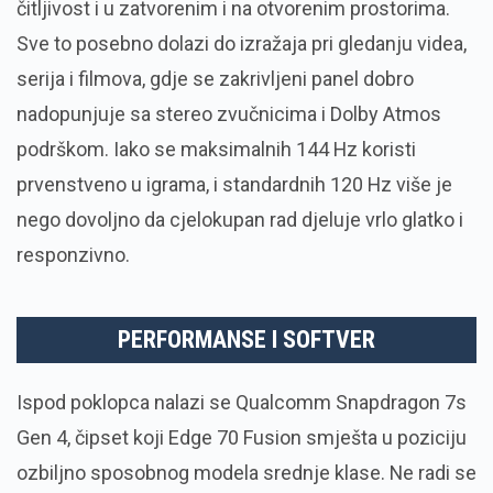
čitljivost i u zatvorenim i na otvorenim prostorima.
Sve to posebno dolazi do izražaja pri gledanju videa,
serija i filmova, gdje se zakrivljeni panel dobro
nadopunjuje sa stereo zvučnicima i Dolby Atmos
podrškom. Iako se maksimalnih 144 Hz koristi
prvenstveno u igrama, i standardnih 120 Hz više je
nego dovoljno da cjelokupan rad djeluje vrlo glatko i
responzivno.
PERFORMANSE I SOFTVER
Ispod poklopca nalazi se Qualcomm Snapdragon 7s
Gen 4, čipset koji Edge 70 Fusion smješta u poziciju
ozbiljno sposobnog modela srednje klase. Ne radi se