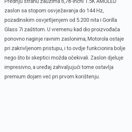
Prednju stranu zauzima 6,78-inčni 1.5K AMOLED
zaslon sa stopom osvježavanja do 144 Hz,
pozadinskim osvjetljenjem od 5.200 nita i Gorilla
Glass 7i zaštitom. U vremenu kad dio proizvođača
ponovno naginje ravnim zaslonima, Motorola ostaje
pri zakrivljenom pristupu, i to ovdje funkcionira bolje
nego što bi skeptici možda očekivali. Zaslon djeluje
impresivno, a uređaj zahvaljujući tome ostavlja
premium dojam već pri prvom korištenju.