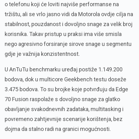
o telefonu koji će loviti najviše performanse na
tržištu, ali se vrlo jasno vidi da Motorola ovdje cilja na
stabilnost, pouzdanost i dovoljno snage za velik broj
korisnika. Takav pristup u praksi ima više smisla
nego agresivno forsiranje sirove snage u segmentu
gdje je važnija konzistentnost.
U AnTuTu benchmarku uređaj postiže 1.149.200
bodova, dok u multicore Geekbench testu doseže
3.475 bodova. To su brojke koje potvrđuju da Edge
70 Fusion raspolaže s dovoljno snage za glatko
obavljanje svakodnevnih zadataka, multitasking i
povremeno zahtjevnije scenarije korištenja, bez
dojma da stalno radi na granici mogućnosti.