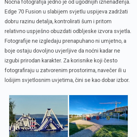
Noćna fotografija jedno je od ugodnijih iznenađenja.
Edge 70 Fusion u slabijem svjetlu uspijeva zadržati
dobru razinu detalja, kontrolirati šum i pritom
relativno uspješno obuzdati odbljeske izvora svjetla.
Fotografije ne izgledaju prenapuhano ni umjetno, a
boje ostaju dovoljno uvjerljive da noćni kadar ne
izgubi prirodan karakter. Za korisnike koji često
fotografiraju u zatvorenim prostorima, navečer ili u
lošijim svjetlosnim uvjetima, čini se kao dobar izbor.