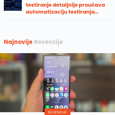
testiranje detaljnije proučava
automatizaciju testiranja
umjetne inteligencije
Najnovije
Recenzije
RECENZIJE