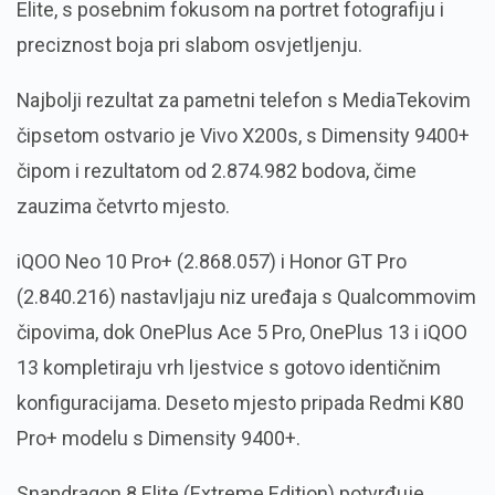
Elite, s posebnim fokusom na portret fotografiju i
preciznost boja pri slabom osvjetljenju.
Najbolji rezultat za pametni telefon s MediaTekovim
čipsetom ostvario je Vivo X200s, s Dimensity 9400+
čipom i rezultatom od 2.874.982 bodova, čime
zauzima četvrto mjesto.
iQOO Neo 10 Pro+ (2.868.057) i Honor GT Pro
(2.840.216) nastavljaju niz uređaja s Qualcommovim
čipovima, dok OnePlus Ace 5 Pro, OnePlus 13 i iQOO
13 kompletiraju vrh ljestvice s gotovo identičnim
konfiguracijama. Deseto mjesto pripada Redmi K80
Pro+ modelu s Dimensity 9400+.
Snapdragon 8 Elite (Extreme Edition) potvrđuje