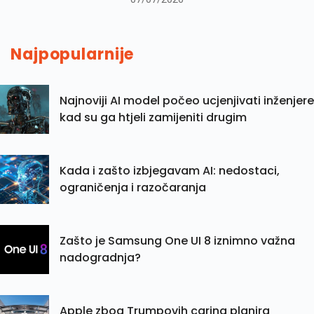
Najpopularnije
Najnoviji AI model počeo ucjenjivati inženjere
kad su ga htjeli zamijeniti drugim
Kada i zašto izbjegavam AI: nedostaci,
ograničenja i razočaranja
Zašto je Samsung One UI 8 iznimno važna
nadogradnja?
Apple zbog Trumpovih carina planira