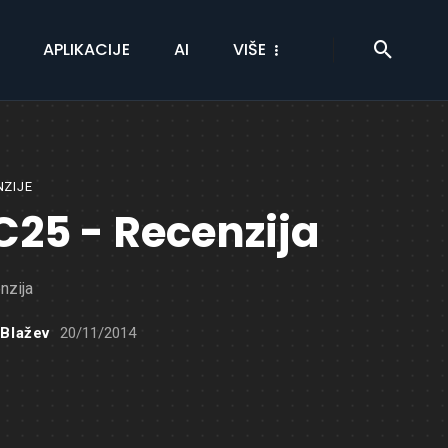
APLIKACIJE
AI
VIŠE
NZIJE
C25 - Recenzija
nzija
 Blažev
20/11/2014