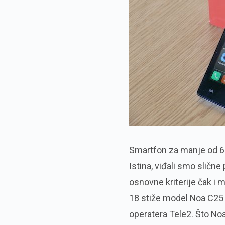
Smartfon za manje od 60
Istina, viđali smo slične 
osnovne kriterije čak i 
18 stiže model Noa C25 p
operatera Tele2. Što Noa