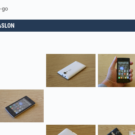
-go
ZASLON