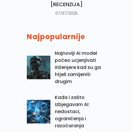
[RECENZIJA]
07/07/2026
Najpopularnije
Najnoviji AI model
počeo ucjenjivati
inženjere kad su ga
htjeli zamijeniti
drugim
Kada i zašto
izbjegavam AI:
nedostaci,
ograničenja i
razočaranja