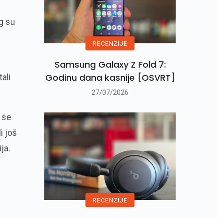
g su
RECENZIJE
Samsung Galaxy Z Fold 7:
Godinu dana kasnije [OSVRT]
ali
27/07/2026
 se
i još
ja.
RECENZIJE