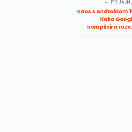
PRIJAŠN
Kaos s Androidom 1
Kako Goog
komplicira razv
novih verzi
operativnog susta