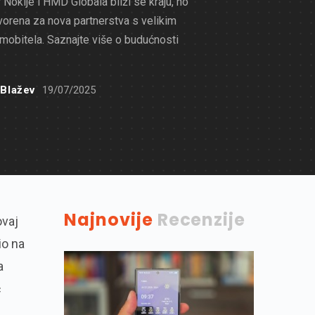
 Nokije i HMD Globala bliži se kraju, no
vorena za nova partnerstva s velikim
obitela. Saznajte više o budućnosti
.
 Blažev
19/07/2025
Najnovije
Recenzije
ovaj
io na
a
ć