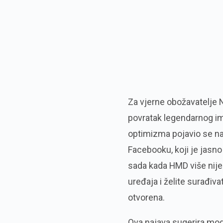
Za vjerne obožavatelje No
povratak legendarnog im
optimizma pojavio se 
Facebooku, koji je jasno
sada kada HMD više nije 
uređaja i želite surađiva
otvorena.
Ova najava sugerira mogu