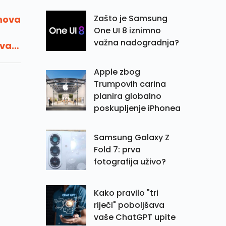
Zašto je Samsung
imova
One UI 8 iznimno
važna nadogradnja?
ava
ne
Apple zbog
Trumpovih carina
planira globalno
poskupljenje iPhonea
Samsung Galaxy Z
Fold 7: prva
fotografija uživo?
Kako pravilo "tri
riječi" poboljšava
vaše ChatGPT upite