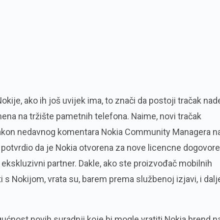
kije, ako ih još uvijek ima, to znači da postoji tračak nad
ena na tržište pametnih telefona. Naime, novi tračak
nakon nedavnog komentara Nokia Community Managera n
 potvrdio da je Nokia otvorena za nove licencne dogovore
ekskluzivni partner. Dakle, ako ste proizvođač mobilnih
ti s Nokijom, vrata su, barem prema službenoj izjavi, i dalj
ćnost novih suradnji koje bi mogle vratiti Nokia brend n