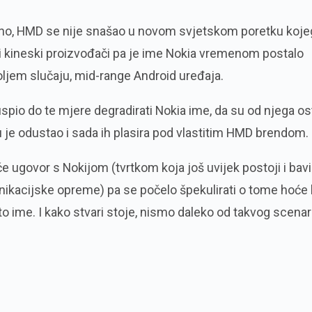
zno, HMD se nije snašao u novom svjetskom poretku koje
 i kineski proizvođači pa je ime Nokia vremenom postalo
jboljem slučaju, mid-range Android uređaja.
spio do te mjere degradirati Nokia ime, da su od njega ost
je odustao i sada ih plasira pod vlastitim HMD brendom.
e ugovor s Nokijom (tvrtkom koja još uvijek postoji i bavi
kacijske opreme) pa se počelo špekulirati o tome hoće l
to ime. I kako stvari stoje, nismo daleko od takvog scenari