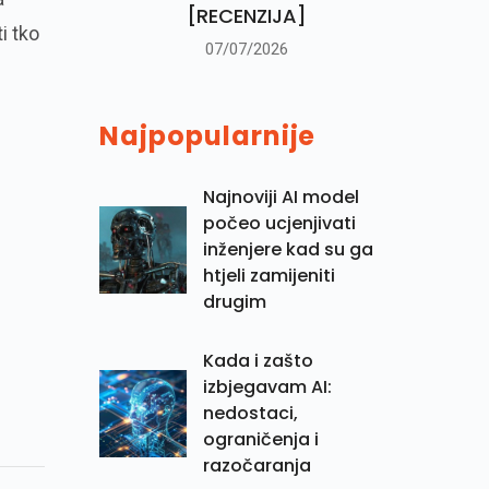
[RECENZIJA]
i tko
07/07/2026
Najpopularnije
Najnoviji AI model
počeo ucjenjivati
inženjere kad su ga
htjeli zamijeniti
drugim
Kada i zašto
izbjegavam AI:
nedostaci,
ograničenja i
razočaranja