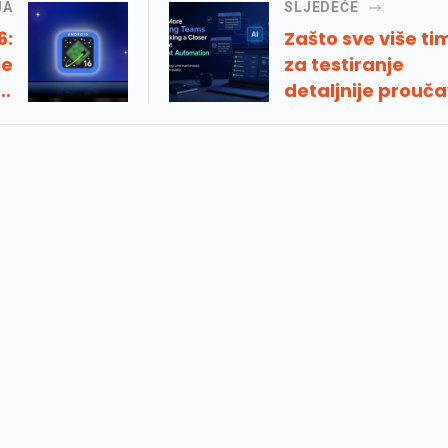
JA
SLJEDEĆE
6:
Zašto sve više t
le
za testiranje
oj
detaljnije prouč
ja
automatizaciju
va
testiranja umjet
inteligencije