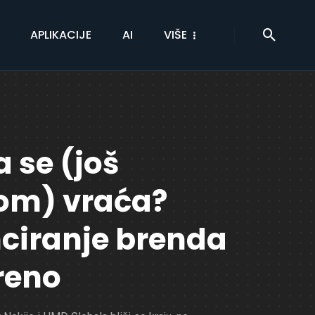
APLIKACIJE
AI
VIŠE
 se (još
om) vraća?
nciranje brenda
reno