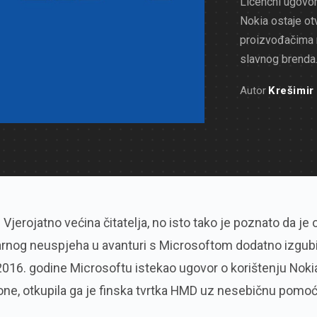
Licencni ugovor
Nokia ostaje ot
proizvođačima m
slavnog brenda
Autor
Krešimir
Vjerojatno većina čitatelja, no isto tako je poznato da je 
arnog neuspjeha u avanturi s Microsoftom dodatno izgub
 2016. godine Microsoftu istekao ugovor o korištenju Noki
one, otkupila ga je finska tvrtka HMD uz nesebičnu pomo