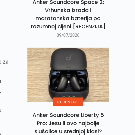
Anker Soundcore Space 2:
Vrhunska izrada i
maratonska baterija po
razumnoj cijeni [RECENZIJA]
09/07/2026
e za
a
,
RECENZIJE
e
Anker Soundcore Liberty 5
Pro: Jesu li ovo najbolje
slušalice u srednjoj klasi?
a