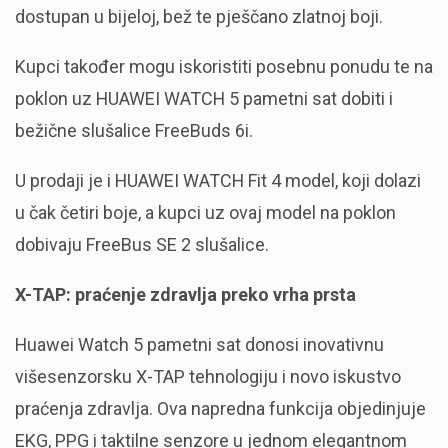
dostupan u bijeloj, bež te pješčano zlatnoj boji.
Kupci također mogu iskoristiti posebnu ponudu te na
poklon uz HUAWEI WATCH 5 pametni sat dobiti i
bežične slušalice FreeBuds 6i.
U prodaji je i HUAWEI WATCH Fit 4 model, koji dolazi
u čak četiri boje, a kupci uz ovaj model na poklon
dobivaju FreeBus SE 2 slušalice.
X-
TAP
: praćenj
e
zdravlja
preko vrha prsta
Huawei Watch 5 pametni sat donosi inovativnu
višesenzorsku X-TAP tehnologiju i novo iskustvo
praćenja zdravlja. Ova napredna funkcija objedinjuje
EKG, PPG i taktilne senzore u jednom elegantnom