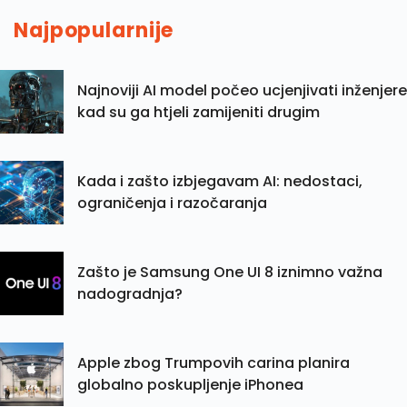
Najpopularnije
Najnoviji AI model počeo ucjenjivati inženjere
kad su ga htjeli zamijeniti drugim
Kada i zašto izbjegavam AI: nedostaci,
ograničenja i razočaranja
Zašto je Samsung One UI 8 iznimno važna
nadogradnja?
Apple zbog Trumpovih carina planira
globalno poskupljenje iPhonea