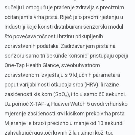
sučelju i omogućuje praćenje zdravlja s preciznim
očitanjem s vrha prsta. Riječ je o prvom rješenju u
industriji koje koristi distribuirani senzorski modul
što povećava točnost i brzinu prikupljenih
zdravstvenih podataka. Zadržavanjem prsta na
senzoru samo tri sekunde korisnici pristupaju opciji
One-Tap Health Glance, sveobuhvatnom
zdravstvenom izvještaju s 9 ključnih parametara
poput varijabilnosti otkucaja srca (HRV) ili razine
zasićenosti kisikom (SpO₂), i to u samo 60 sekundi.
Uz pomoć X-TAP-a, Huawei Watch 5 uvodi vrhunsko
mjerenje zasićenosti krvi kisikom preko vrha prsta.
Mjerenje je brzo i precizno u manje od 10 sekundi
zahvaljujući gustoći krvnih žila i tanjoj koži tog