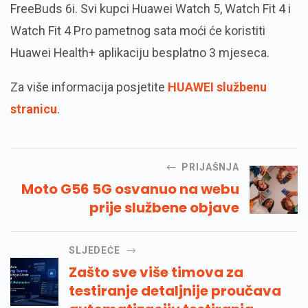
FreeBuds 6i. Svi kupci Huawei Watch 5, Watch Fit 4 i
Watch Fit 4 Pro pametnog sata moći će koristiti
Huawei Health+ aplikaciju besplatno 3 mjeseca.
Za više informacija posjetite
HUAWEI službenu
stranicu
.
PRIJAŠNJA
Moto G56 5G osvanuo na webu
prije službene objave
SLJEDEĆE
Zašto sve više timova za
testiranje detaljnije proučava