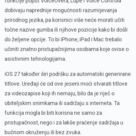
funkcije poput VoiceOvera, Lupe i Voice Controla
dobivaju naprednije mogućnosti razumijevanja
prirodnog jezika, pa korisnici više neće morati učiti
točne nazive gumba ili njihove pozicije kako bi došli
do željene opcije. To bi iPhone, iPad i Mac trebalo
učiniti znatno pristupačnijima osobama koje ovise o
asistivnim tehnologijama.
iOS 27 također širi podršku za automatski generirane
titlove. Uređaji će od ove jeseni moći stvarati titlove
za videozapise koji ih nemaju, bilo da je riječ o
obiteljskim snimkama ili sadržaju s interneta. Ta
funkcija mogla bi biti korisna ne samo za
pristupačnost, nego i za lakše praćenje sadržaja u
bučnom okruženju ili bez zvuka.