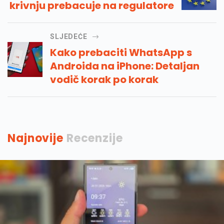
krivnju prebacuje na regulatore
SLJEDEĆE
Kako prebaciti WhatsApp s
Androida na iPhone: Detaljan
vodič korak po korak
Najnovije
Recenzije