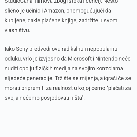
StudioCanal filmova zbog isteka licenci). Nešto
slično je učinio i Amazon, onemogućujući da
kupljene, dakle plaćene knjige, zadržite u svom
vlasništvu.
Iako Sony predvodi ovu radikalnu i nepopularnu
odluku,
vrlo je izvjesno da Microsoft i Nintendo neće
nuditi opciju fizičkih medija na svojim konzolama
sljedeće generacije.
Tržište se mijenja,
a igrači će se
morati pripremiti za realnost u kojoj ćemo "plaćati za
sve,
a nećemo posjedovati ništa".