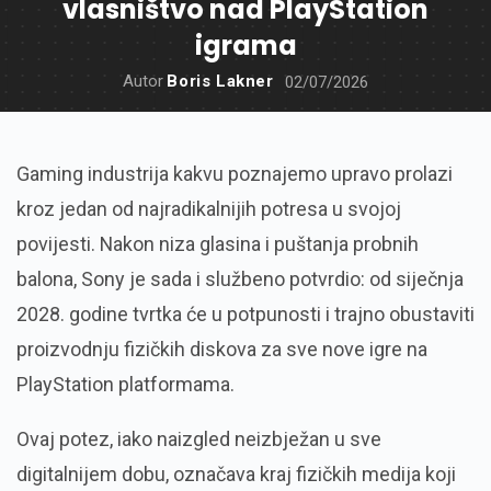
vlasništvo nad PlayStation
igrama
Autor
Boris Lakner
02/07/2026
Gaming industrija kakvu poznajemo upravo prolazi
kroz jedan od najradikalnijih potresa u svojoj
povijesti.
Nakon niza glasina i puštanja probnih
balona,
Sony je sada i službeno potvrdio:
od siječnja
2028.
godine tvrtka će u potpunosti i trajno obustaviti
proizvodnju fizičkih diskova za sve nove igre na
PlayStation platformama.
Ovaj potez,
iako naizgled neizbježan u sve
digitalnijem dobu,
označava kraj fizičkih medija koji