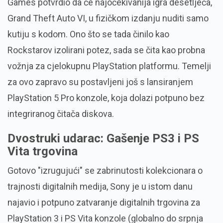
Games potvrdio da će najočekivanija igra desetljeća,
Grand Theft Auto VI
,
u fizičkom izdanju nuditi samo
kutiju s kodom.
Ono što se tada činilo kao
Rockstarov izolirani potez,
sada se čita kao probna
vožnja za cjelokupnu PlayStation platformu.
Temelji
za ovo zapravo su postavljeni još s lansiranjem
PlayStation 5 Pro konzole,
koja dolazi potpuno bez
integriranog čitača diskova.
Dvostruki udarac: Gašenje PS3 i PS
Vita trgovina
Gotovo "izrugujući" se zabrinutosti kolekcionara o
trajnosti digitalnih medija,
Sony je u istom danu
najavio i potpuno zatvaranje digitalnih trgovina za
PlayStation 3 i PS Vita konzole (globalno do srpnja