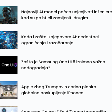
Najnoviji AI model počeo ucjenjivati inženjere
kad su ga htjeli zamijeniti drugim
Kada i zašto izbjegavam AI: nedostaci,
ograničenja i razočaranja
Zašto je Samsung One UI 8 iznimno važna
nadogradnja?
Apple zbog Trumpovih carina planira
globalno poskupljenje iPhonea
Samsung Galaxy Z Fold 7: prva fotografija