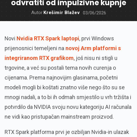
odvratiti od impulzivne kupnje
Autor
Krešimir Blažev
03/06/2026
Novi
Nvidia RTX Spark laptopi
, prvi Windows
prijenosnici temeljeni na
novoj Arm platformi s
integriranom RTX grafikom
, još nisu ni stigli u
trgovine, a već su postali tema novih curenja o
cijenama. Prema najnovijim glasinama, početni
modeli mogli bi koštati znatno više nego što su se
mnogi nadali, a to bi ih odmah smjestilo u vrh tržišta i
potvrdilo da NVIDIA svoju novu kategoriju AI računala
ne vidi kao pristupačan mainstream proizvod.
RTX Spark platforma prvi je ozbiljan Nvidia-in ulazak