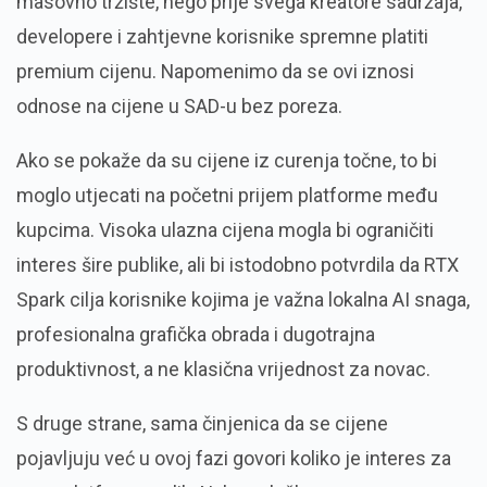
masovno tržište, nego prije svega kreatore sadržaja,
developere i zahtjevne korisnike spremne platiti
premium cijenu. Napomenimo da se ovi iznosi
odnose na cijene u SAD-u bez poreza.
Ako se pokaže da su cijene iz curenja točne, to bi
moglo utjecati na početni prijem platforme među
kupcima. Visoka ulazna cijena mogla bi ograničiti
interes šire publike, ali bi istodobno potvrdila da RTX
Spark cilja korisnike kojima je važna lokalna AI snaga,
profesionalna grafička obrada i dugotrajna
produktivnost, a ne klasična vrijednost za novac.
S druge strane, sama činjenica da se cijene
pojavljuju već u ovoj fazi govori koliko je interes za