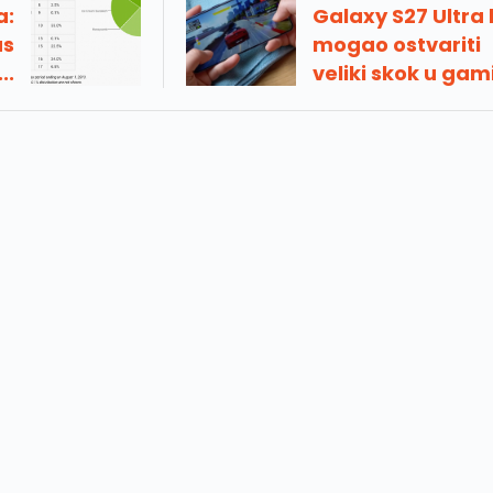
a:
Galaxy S27 Ultra 
as
mogao ostvariti
..
veliki skok u gam
skoku