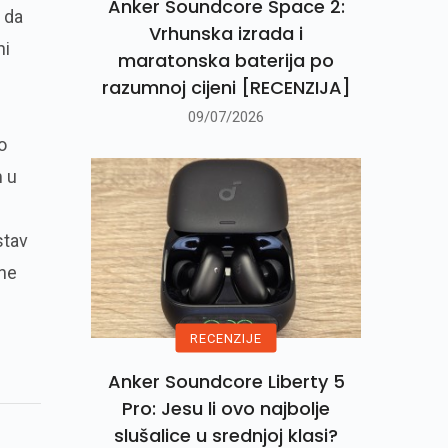
Anker Soundcore Space 2:
 da
Vrhunska izrada i
ni
maratonska baterija po
razumnoj cijeni [RECENZIJA]
09/07/2026
o
m u
stav
 ne
RECENZIJE
Anker Soundcore Liberty 5
Pro: Jesu li ovo najbolje
slušalice u srednjoj klasi?