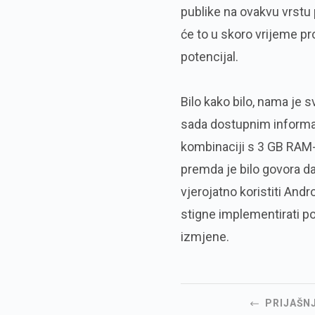
publike na ovakvu vrstu 
će to u skoro vrijeme pr
potencijal.
Bilo kako bilo, nama je s
sada dostupnim informa
kombinaciji s 3 GB RAM-a
premda je bilo govora da
vjerojatno koristiti And
stigne implementirati po
izmjene.
PRIJAŠN