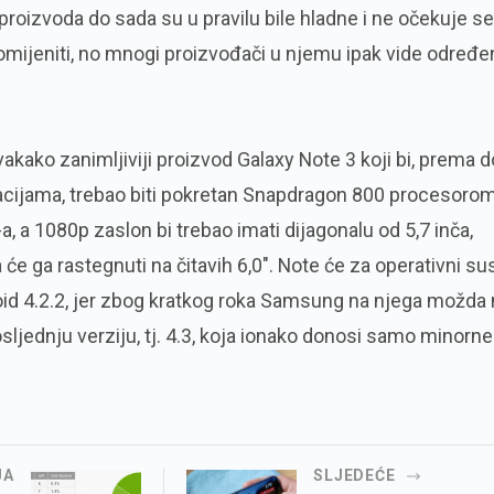
proizvoda do sada su u pravilu bile hladne i ne očekuje se
omijeniti, no mnogi proizvođači u njemu ipak vide određe
vakako zanimljiviji proizvod Galaxy Note 3 koji bi, prema d
cijama, trebao biti pokretan Snapdragon 800 procesoro
, a 1080p zaslon bi trebao imati dijagonalu od 5,7 inča,
 će ga rastegnuti na čitavih 6,0". Note će za operativni su
roid 4.2.2, jer zbog kratkog roka Samsung na njega možda
sljednju verziju, tj. 4.3, koja ionako donosi samo minorne
JA
SLJEDEĆE