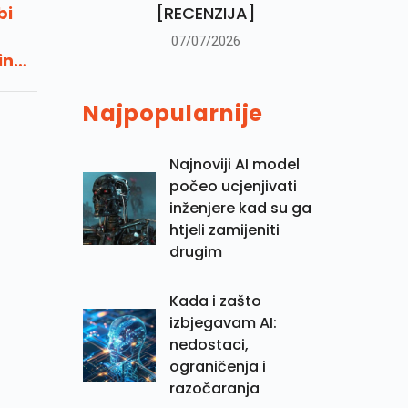
bi
[RECENZIJA]
07/07/2026
ing
Najpopularnije
Najnoviji AI model
počeo ucjenjivati
inženjere kad su ga
htjeli zamijeniti
drugim
Kada i zašto
izbjegavam AI:
nedostaci,
ograničenja i
razočaranja