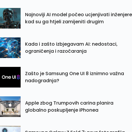
Najnoviji AI model počeo ucjenjivati inženjere
kad su ga htjeli zamijeniti drugim
Kada i zašto izbjegavam AI: nedostaci,
ograničenja i razočaranja
Zašto je Samsung One UI 8 iznimno važna
nadogradnja?
Apple zbog Trumpovih carina planira
globalno poskupljenje iPhonea