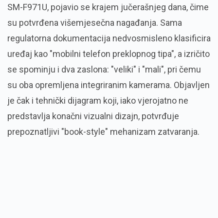
SM-F971U, pojavio se krajem jučerašnjeg dana, čime
su potvrđena višemjesečna nagađanja. Sama
regulatorna dokumentacija nedvosmisleno klasificira
uređaj kao "mobilni telefon preklopnog tipa", a izričito
se spominju i dva zaslona: "veliki" i "mali", pri čemu
su oba opremljena integriranim kamerama. Objavljen
je čak i tehnički dijagram koji, iako vjerojatno ne
predstavlja konačni vizualni dizajn, potvrđuje
prepoznatljivi "book-style" mehanizam zatvaranja.