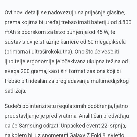
Ovi novi detalji se nadovezuju na prijašnje glasine,
prema kojima bi uređaj trebao imati bateriju od 4.800
mAh s podrškom za brzo punjenje od 45 W, te
sustav s dvije stražnje kamere od 50 megapiksela
(primarna i ultraširokokutna). Ono što će veseliti
ljubitelje ergonomije je očekivana ukupna težina od
svega 200 grama, kao i širi format zaslona koji bi
trebao biti idealan za pregledavanje multimedijskog
sadržaja.
Sudeći po intenzitetu regulatornih odobrenja, ljetno
predstavljanje je pred vratima. Analitičari predviđaju
da će Samsung održati Unpacked event 22. srpnja,
na kojem bi, uz spomenuti Galaxy Z Fold 8, svjetlo