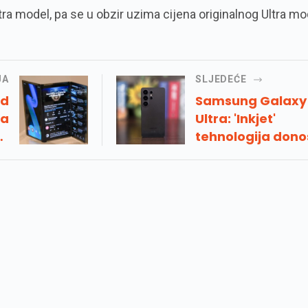
ltra model, pa se u obzir uzima cijena originalnog Ultra mo
JA
SLJEDEĆE
ld
Samsung Galaxy
za
Ultra: 'Inkjet'
li
tehnologija dono
ti
tanji modul kame
ro
poništava odsjaj