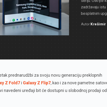
seriju. Otkrijte 
zadržavaju istu 
besplatnim upg
Autor
Krešimir
tak prednarudžbi za svoju novu generaciju preklopnih
xy Z Fold7
i
Galaxy Z Flip7
, kao i za nove pametne satov
vi navedeni uređaji bit će dostupni u slobodnoj prodaji od