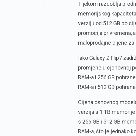
Tijekom razdoblja pred
memorijskog kapaciteta. 
verziju od 512 GB po cij
promocija privremena, a
maloprodajne cijene za 
Iako Galaxy Z Flip7 zadr
promjene u cjenovnoj pol
RAM-a i 256 GB pohrane, 
RAM-a i 512 GB pohrane 
Cijena osnovnog modela 
verzija s 1 TB memorije 
s 256 GB i 512 GB memor
RAM-a, što je jednako k