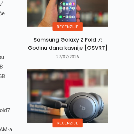
e"
 će
RECENZIJE
Samsung Galaxy Z Fold 7:
Godinu dana kasnije [OSVRT]
su
27/07/2026
GB
 GB
Fold7
RECENZIJE
RAM-a