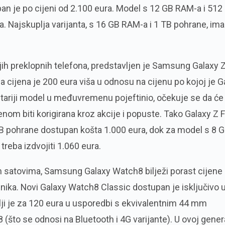
an je po cijeni od 2.100 eura. Model s 12 GB RAM-a i 512
. Najskuplja varijanta, s 16 GB RAM-a i 1 TB pohrane, ima
ih preklopnih telefona, predstavljen je Samsung Galaxy 
a cijena je 200 eura viša u odnosu na cijenu po kojoj je G
e stariji model u međuvremenu pojeftinio, očekuje se da će 
enom biti korigirana kroz akcije i popuste. Tako Galaxy Z F
B pohrane dostupan košta 1.000 eura, dok za model s 8 
reba izdvojiti 1.060 eura.
m satovima, Samsung Galaxy Watch8 bilježi porast cijene
ika. Novi Galaxy Watch8 Classic dostupan je isključivo 
lji je za 120 eura u usporedbi s ekvivalentnim 44 mm
što se odnosi na Bluetooth i 4G varijante). U ovoj genera