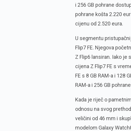
i 256 GB pohrane dostup
pohrane košta 2.220 eura
cijenu od 2.520 eura.
U segmentu pristupačnij
Flip7 FE. Njegova početn
Z Flip6 lansiran. Iako j
cijena Z Flip7 FE s vrem
FE s 8 GB RAM-a i 128 G
RAM-a i 256 GB pohrane t
Kada je riječ o pametni
odnosu na svog prethodn
veličini od 46 mm i skup
modelom Galaxy Watch8 (