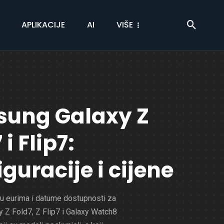
APLIKACIJE
AI
VIŠE
ung Galaxy Z
 i Flip7:
guracije i cijene
 u eurima i datume dostupnosti za
 Z Fold7, Z Flip7 i Galaxy Watch8