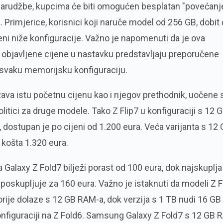
narudžbe, kupcima će biti omogućen besplatan "povećanj
Primjerice, korisnici koji naruče model od 256 GB, dobit
eni niže konfiguracije. Važno je napomenuti da je ova
 objavljene cijene u nastavku predstavljaju preporučene
svaku memorijsku konfiguraciju.
žava istu početnu cijenu kao i njegov prethodnik, uočene 
itici za druge modele. Tako Z Flip7 u konfiguraciji s 12 
dostupan je po cijeni od 1.200 eura. Veća varijanta s 12
košta 1.320 eura.
Galaxy Z Fold7 bilježi porast od 100 eura, dok najskuplja
poskupljuje za 160 eura. Važno je istaknuti da modeli Z 
ije dolaze s 12 GB RAM-a, dok verzija s 1 TB nudi 16 GB
onfiguraciji na Z Fold6. Samsung Galaxy Z Fold7 s 12 GB 