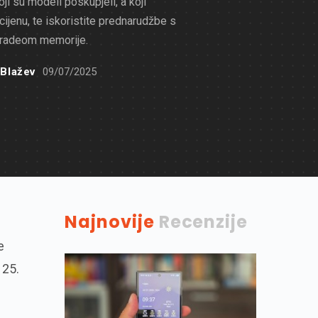
koji su modeli poskupjeli, a koji
cijenu, te iskoristite prednarudžbe s
radeom memorije.
 Blažev
09/07/2025
Najnovije
Recenzije
e
 25.