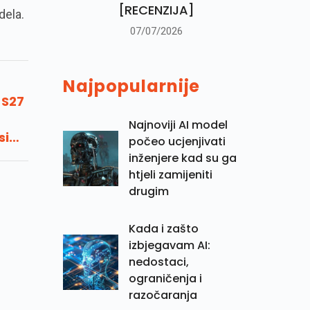
[RECENZIJA]
dela.
07/07/2026
Najpopularnije
 S27
Najnoviji AI model
si
počeo ucjenjivati
re i
inženjere kad su ga
htjeli zamijeniti
drugim
Kada i zašto
izbjegavam AI:
nedostaci,
ograničenja i
razočaranja