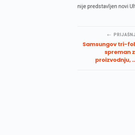
nije predstavljen novi U
PRIJAŠN
Samsungov tri-fo
spreman 
proizvodnju, a
nemojte ga očekiva
tako sko