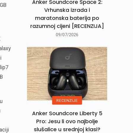
Anker Soundcore Space 2:
 GB
Vrhunska izrada i
maratonska baterija po
razumnoj cijeni [RECENZIJA]
09/07/2026
Z
alaxy
i
lip7
GB
 u
RECENZIJE
u
Anker Soundcore Liberty 5
Pro: Jesu li ovo najbolje
slušalice u srednjoj klasi?
ciji