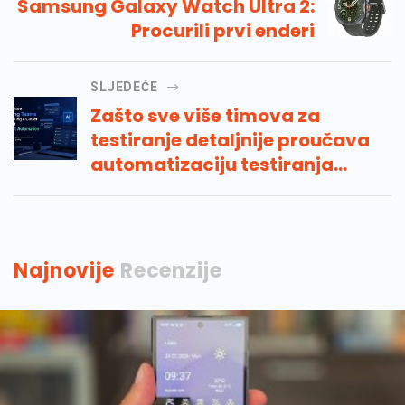
Samsung Galaxy Watch Ultra 2:
Procurili prvi enderi
SLJEDEĆE
Zašto sve više timova za
testiranje detaljnije proučava
automatizaciju testiranja
umjetne inteligencije
Najnovije
Recenzije