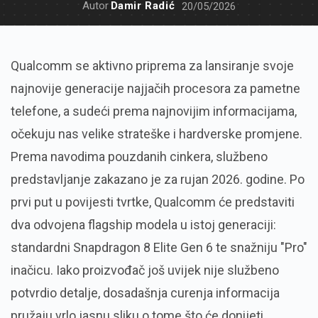
Autor
Damir Radić
20/05/2026
Qualcomm se aktivno priprema za lansiranje svoje
najnovije generacije najjačih procesora za pametne
telefone, a sudeći prema najnovijim informacijama,
očekuju nas velike strateške i hardverske promjene.
Prema navodima pouzdanih cinkera, službeno
predstavljanje zakazano je za rujan 2026. godine. Po
prvi put u povijesti tvrtke, Qualcomm će predstaviti
dva odvojena flagship modela u istoj generaciji:
standardni Snapdragon 8 Elite Gen 6 te snažniju "Pro"
inačicu. Iako proizvođač još uvijek nije službeno
potvrdio detalje, dosadašnja curenja informacija
pružaju vrlo jasnu sliku o tome što će donijeti