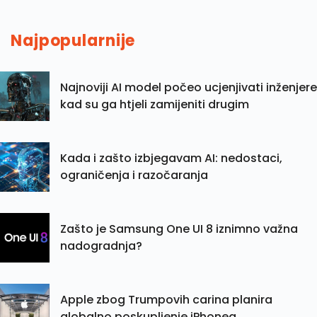
Najpopularnije
Najnoviji AI model počeo ucjenjivati inženjere
kad su ga htjeli zamijeniti drugim
Kada i zašto izbjegavam AI: nedostaci,
ograničenja i razočaranja
Zašto je Samsung One UI 8 iznimno važna
nadogradnja?
Apple zbog Trumpovih carina planira
globalno poskupljenje iPhonea