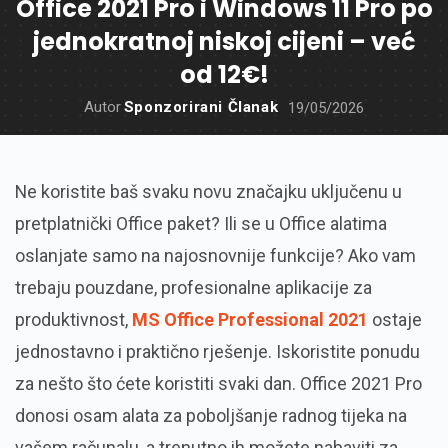
Office 2021 Pro i Windows 11 Pro po
jednokratnoj niskoj cijeni – već
od 12€!
Autor
Sponzorirani Članak
19/05/2026
Ne koristite baš svaku novu značajku uključenu u
pretplatnički Office paket? Ili se u Office alatima
oslanjate samo na najosnovnije funkcije? Ako vam
trebaju pouzdane, profesionalne aplikacije za
produktivnost,
MS Office Professional 2021
ostaje
jednostavno i praktično rješenje. Iskoristite ponudu
za nešto što ćete koristiti svaki dan. Office 2021 Pro
donosi osam alata za poboljšanje radnog tijeka na
vašem računalu, a trenutno ih možete nabaviti za