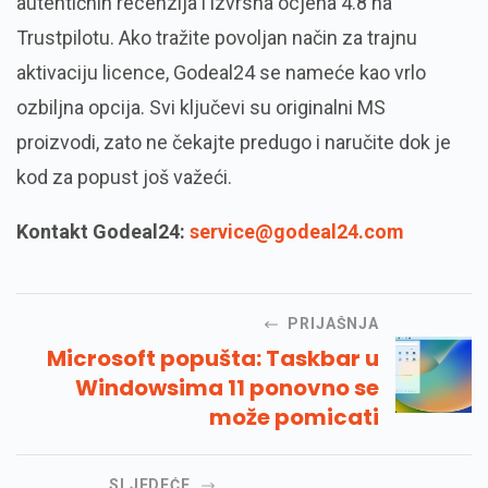
autentičnih recenzija i izvrsna ocjena 4.8 na
Trustpilotu. Ako tražite povoljan način za trajnu
aktivaciju licence, Godeal24 se nameće kao vrlo
ozbiljna opcija. Svi ključevi su originalni MS
proizvodi, zato ne čekajte predugo i naručite dok je
kod za popust još važeći.
Kontakt Godeal24:
service@godeal24.com
PRIJAŠNJA
Microsoft popušta: Taskbar u
Windowsima 11 ponovno se
može pomicati
SLJEDEĆE