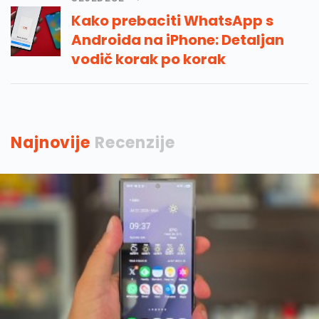
Kako prebaciti WhatsApp s
Androida na iPhone: Detaljan
vodič korak po korak
Najnovije
Recenzije