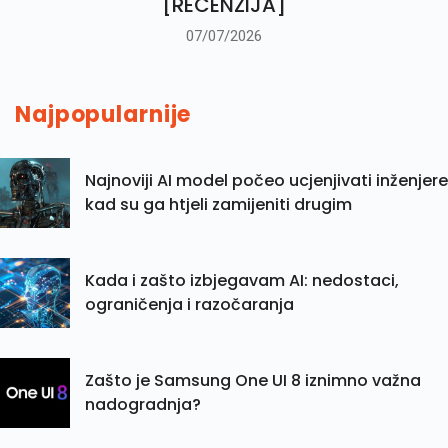
[RECENZIJA]
07/07/2026
Najpopularnije
Najnoviji AI model počeo ucjenjivati inženjere
kad su ga htjeli zamijeniti drugim
Kada i zašto izbjegavam AI: nedostaci,
ograničenja i razočaranja
Zašto je Samsung One UI 8 iznimno važna
nadogradnja?