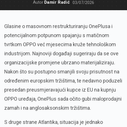
Autor
Damir Radić
03/07/2026
Glasine o masovnom restrukturiranju OnePlusa i
potencijalnom potpunom spajanju s matičnom
tvrtkom OPPO već mjesecima kruže tehnološkom
industrijom. Najnoviji događaji sugeriraju da se ove
organizacijske promjene ubrzano materijaliziraju.
Nakon što su postupno smanjili svoju prisutnost na
određenim europskim tržištima, te nedavno poduzeli
presedan preusmjeravajući kupce iz EU na kupnju
OPPO uređaja, OnePlus sada očito gubi maloprodajni
zamah i na anglosaksonskim tržištima.
S druge strane Atlantika, situacija je jednako