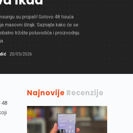
va ikad
msungu su propali! Gotovo 48 tisuća
 je masovni štrajk. Saznajte kako će se
lobalno tržište poluvodiča i proizvodnju
a.
dić
20/05/2026
Najnovije
Recenzije
o 48
oji