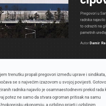
čipo
Pregovori u Sa
radnika najavilo
to odraziti na g
pametnih uređaj
Autor
Damir Ra
jem trenutku propali pregovori između uprave i sindikata,
čava se s najvećim izazovom u svojoj povijesti. Gotov
ziranih radnika najavilo je osamnaestodnevni prekid rada k
Ovaj potez ne samo da stvara ogroman pritisak na samu
užnokorejsku ekonomiju, a ozbiljno prijeti i ozbiljnim