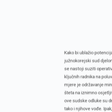
Kako bi ublažio potencij
južnokorejski sud djelom
se nastoji suziti operat
ključnih radnika na polu
mjere je održavanje mini
šteta na iznimno osjetl
ove sudske odluke su dra
tako i njihove vođe. Ipa