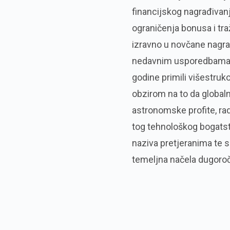
financijskog nagrađivanj
ograničenja bonusa i tra
izravno u novčane nagra
nedavnim usporedbama s
godine primili višestruko
obzirom na to da globaln
astronomske profite, rad
tog tehnološkog bogatst
naziva pretjeranima te s
temeljna načela dugoroč