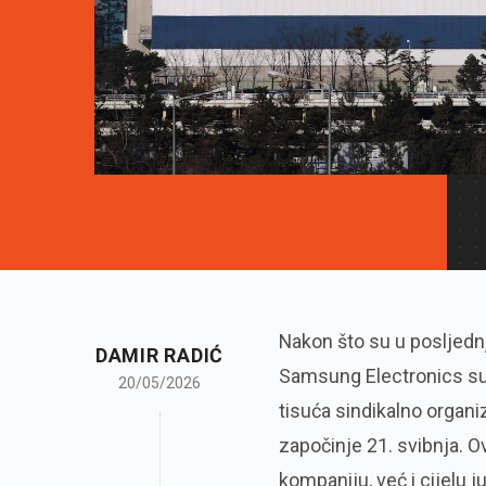
Nakon što su u posljedn
DAMIR RADIĆ
Samsung Electronics suo
20/05/2026
tisuća sindikalno organi
započinje 21. svibnja. 
kompaniju, već i cijelu j