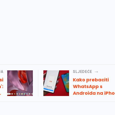
JA
SLJEDEĆE
si
Kako prebaciti
':
WhatsApp s
no
Androida na iPho
 s
Detaljan vodič k
na
po korak
gi