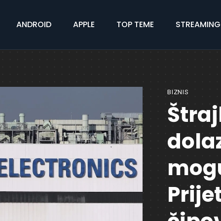
ANDROID
APPLE
TOP TEME
STREAMING
BIZNIS
Štra
dola
mogu
Prije