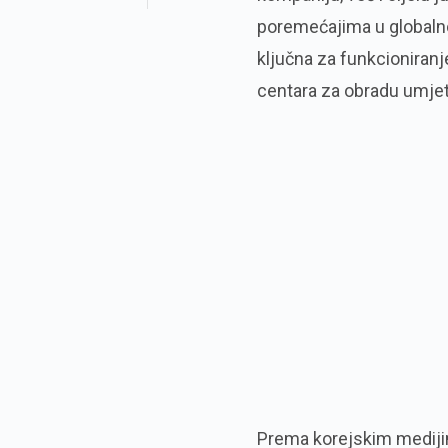
poremećajima u globalno
ključna za funkcioniranj
centara za obradu umjetn
Prema korejskim medijim