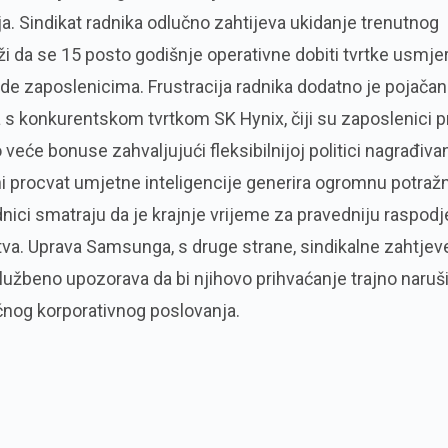
a. Sindikat radnika odlučno zahtijeva ukidanje trenutnog
ži da se 15 posto godišnje operativne dobiti tvrtke usmjer
de zaposlenicima. Frustracija radnika dodatno je pojačan
 konkurentskom tvrtkom SK Hynix, čiji su zaposlenici p
 veće bonuse zahvaljujući fleksibilnijoj politici nagrađivan
i procvat umjetne inteligencije generira ogromnu potražn
nici smatraju da je krajnje vrijeme za pravedniju raspodj
va. Uprava Samsunga, s druge strane, sindikalne zahtjev
lužbeno upozorava da bi njihovo prihvaćanje trajno naruši
nog korporativnog poslovanja.