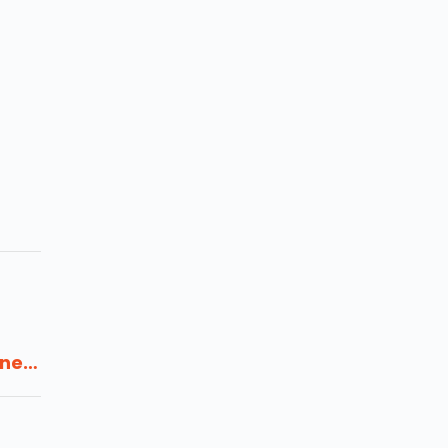
ne:
orak