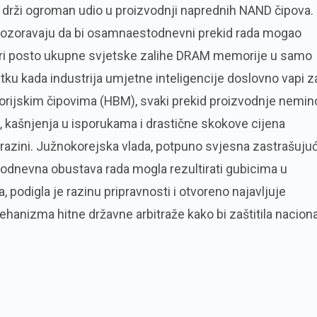
 drži ogroman udio u proizvodnji naprednih NAND čipova.
i upozoravaju da bi osamnaestodnevni prekid rada mogao
četiri posto ukupne svjetske zalihe DRAM memorije u samo
tku kada industrija umjetne inteligencije doslovno vapi z
rijskim čipovima (HBM), svaki prekid proizvodnje nemi
, kašnjenja u isporukama i drastične skokove cijena
 razini. Južnokorejska vlada, potpuno svjesna zastrašuju
dnodnevna obustava rada mogla rezultirati gubicima u
, podigla je razinu pripravnosti i otvoreno najavljuje
hanizma hitne državne arbitraže kako bi zaštitila nacion