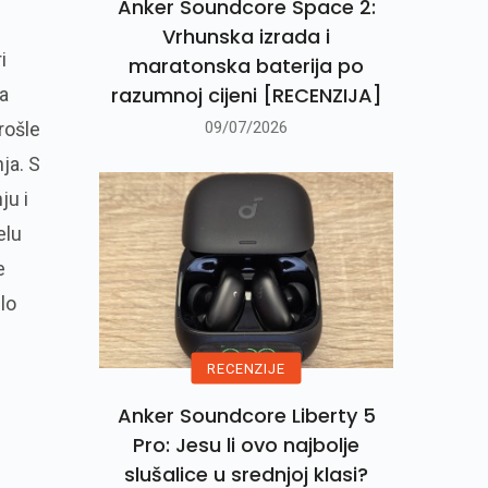
Anker Soundcore Space 2:
Vrhunska izrada i
i
maratonska baterija po
razumnoj cijeni [RECENZIJA]
a
rošle
09/07/2026
ja. S
ju i
elu
e
lo
RECENZIJE
Anker Soundcore Liberty 5
Pro: Jesu li ovo najbolje
slušalice u srednjoj klasi?