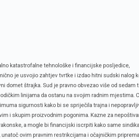
alno katastrofalne tehnološke i financijske posljedice,
ično je usvojio zahtjev tvrtke i izdao hitni sudski nalog 
ivni domet štrajka. Sud je pravno obvezao više od sedam 
vodičkim linijama da ostanu na svojim radnim mjestima. Ci
muma sigurnosti kako bi se spriječila trajna i nepopravlji
jivim i skupim proizvodnim pogonima. Kazne za nepoštiva
konske, a mogle bi financijski iscrpiti kako same sindika
k, unatoč ovim pravnim restrikcijama i očajničkim pripre