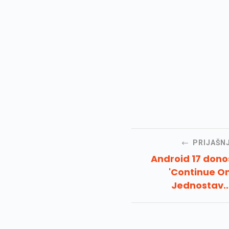
PRIJAŠN
Android 17 dono
'Continue On
Jednostav
prebacivanje rada
jednog uređaja 
dru