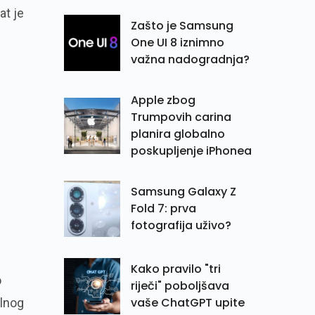
at je
Zašto je Samsung
One UI 8 iznimno
važna nadogradnja?
Apple zbog
Trumpovih carina
planira globalno
poskupljenje iPhonea
Samsung Galaxy Z
Fold 7: prva
fotografija uživo?
Kako pravilo "tri
o
riječi" poboljšava
vaše ChatGPT upite
alnog