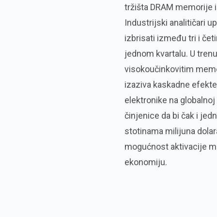
tržišta DRAM memorije i
Industrijski analitičar
izbrisati između tri i 
jednom kvartalu. U trenu
visokoučinkovitim memo
izaziva kaskadne efekte
elektronike na globalnoj
činjenice da bi čak i je
stotinama milijuna dolara
mogućnost aktivacije me
ekonomiju.