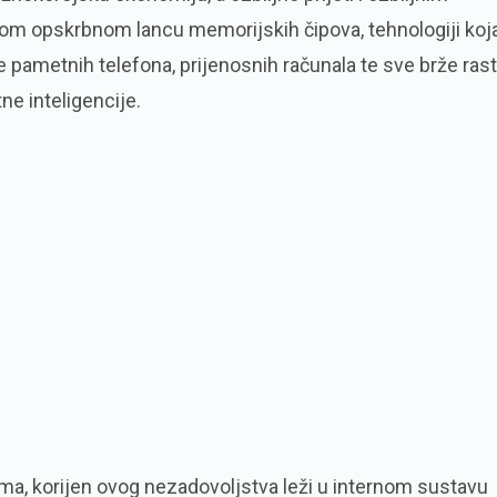
m opskrbnom lancu memorijskih čipova, tehnologiji koja
e pametnih telefona, prijenosnih računala te sve brže ras
e inteligencije.
a, korijen ovog nezadovoljstva leži u internom sustavu