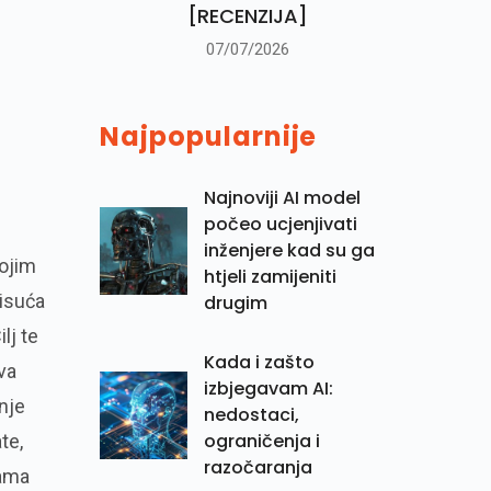
[RECENZIJA]
07/07/2026
Najpopularnije
Najnoviji AI model
počeo ucjenjivati
inženjere kad su ga
kojim
htjeli zamijeniti
tisuća
drugim
lj te
Kada i zašto
va
izbjegavam AI:
nje
nedostaci,
ograničenja i
te,
razočaranja
mama