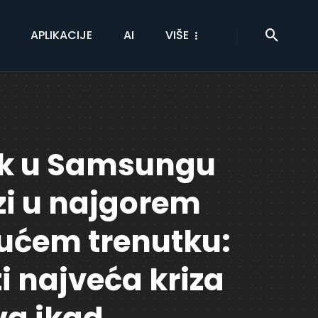
APLIKACIJE
AI
VIŠE
jk u Samsungu
zi u najgorem
ćem trenutku:
ti najveća kriza