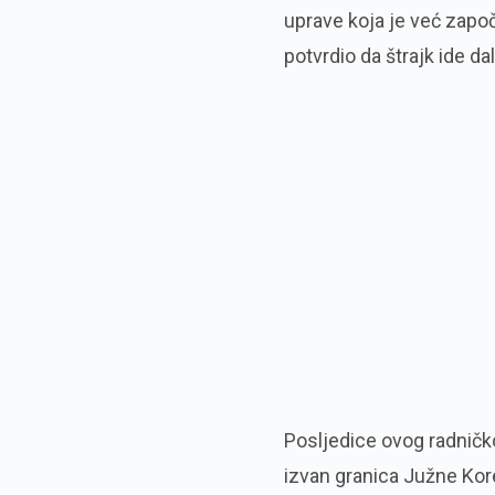
uprave koja je već započ
potvrdio da štrajk ide da
Posljedice ovog radničko
izvan granica Južne Kor