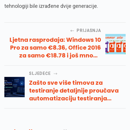
tehnologiji bile izrađene dvije generacije.
PRIJAŠNJA
Ljetna rasprodaja: Windows 10
Pro za samo €8.36, Office 2016
za samo €18.78 i još mnogo
toga
SLJEDEĆE
Zašto sve više timova za
testiranje detaljnije proučava
automatizaciju testiranja
umjetne inteligencije