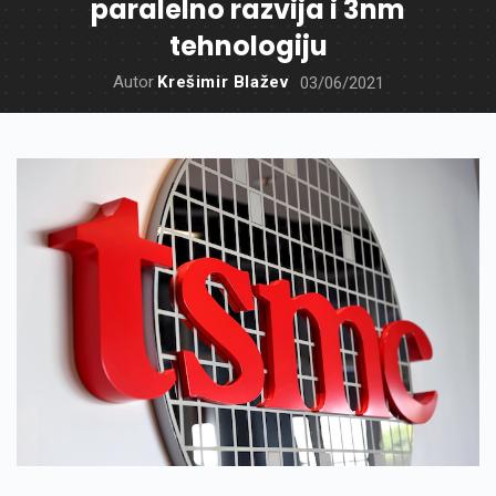
paralelno razvija i 3nm
tehnologiju
Autor
Krešimir Blažev
03/06/2021