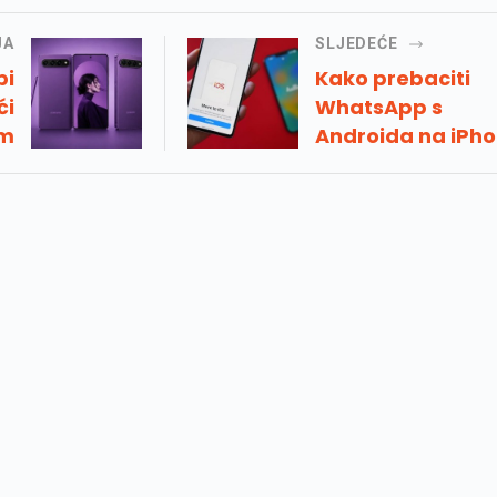
JA
SLJEDEĆE
bi
Kako prebaciti
ći
WhatsApp s
om
Androida na iPho
Detaljan vodič k
po korak