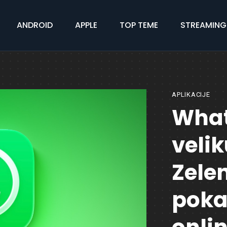
ANDROID
APPLE
TOP TEME
STREAMING
APLIKACIJE
What
veli
Zele
pokaz