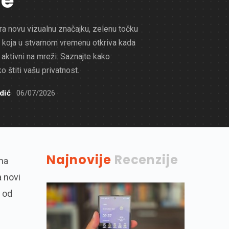
ne
a novu vizualnu značajku, zelenu točku
ci koja u stvarnom vremenu otkriva kada
 aktivni na mreži. Saznajte kako
ko štiti vašu privatnost.
dić
06/07/2026
Najnovije
Recenzije
ma
a novi
o od