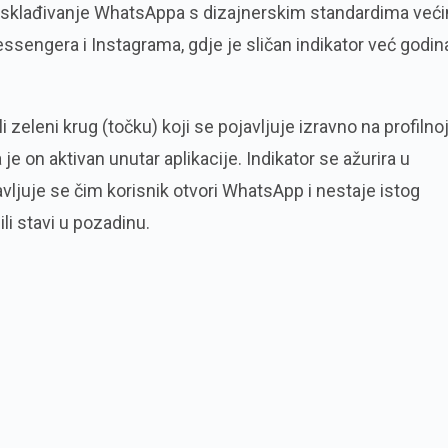
usklađivanje WhatsAppa s dizajnerskim standardima već
essengera i Instagrama, gdje je sličan indikator već godi
zeleni krug (točku) koji se pojavljuje izravno na profilno
 je on aktivan unutar aplikacije. Indikator se ažurira u
ljuje se čim korisnik otvori WhatsApp i nestaje istog
ili stavi u pozadinu.