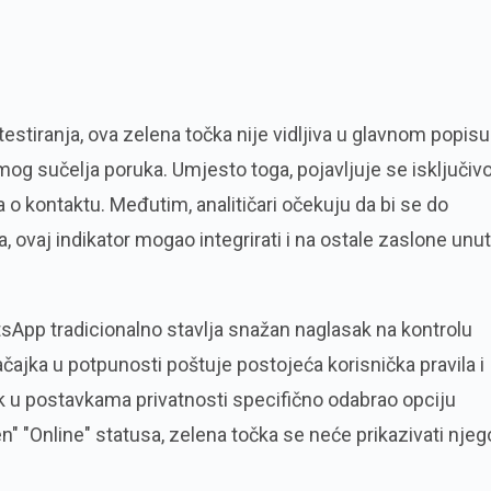
testiranja, ova zelena točka nije vidljiva u glavnom popisu
mog sučelja poruka. Umjesto toga, pojavljuje se isključiv
o kontaktu. Međutim, analitičari očekuju da bi se do
, ovaj indikator mogao integrirati i na ostale zaslone unut
sApp tradicionalno stavlja snažan naglasak na kontrolu
ačajka u potpunosti poštuje postojeća korisnička pravila i
ik u postavkama privatnosti specifično odabrao opciju
n" "Online" statusa, zelena točka se neće prikazivati nje