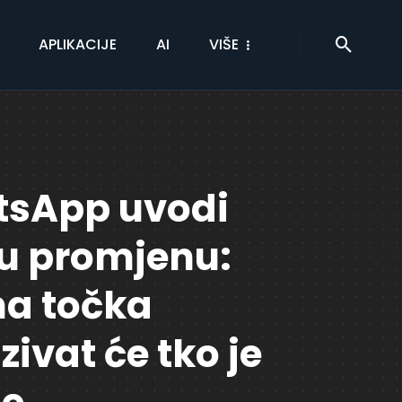
APLIKACIJE
AI
VIŠE
sApp uvodi
ku promjenu:
na točka
ivat će tko je