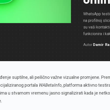
onli
WhatsApp testir
na profilnoj sli
su vaši kontakti
funkcionira i ka
Autor
Damir Ra
nje suptilne, ali peilično važne vizualne promjene. Pre
ijaliziranog portala
WABetaInfo
, platforma aktivno testir
icima u stvarnom vremenu jasno signalizirati kada je netk
e.