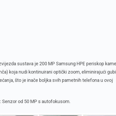
 zvijezda sustava je 200 MP Samsung HPE periskop kame
ča) koja nudi kontinuirani optički zoom, eliminirajući gub
većanja, što je inače boljka svih pametnih telefona u ovoj
a: Senzor od 50 MP s autofokusom.