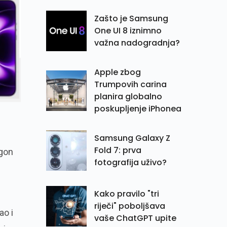
Zašto je Samsung
One UI 8 iznimno
važna nadogradnja?
Apple zbog
Trumpovih carina
planira globalno
poskupljenje iPhonea
d
Samsung Galaxy Z
Fold 7: prva
agon
fotografija uživo?
Kako pravilo "tri
riječi" poboljšava
ao i
vaše ChatGPT upite