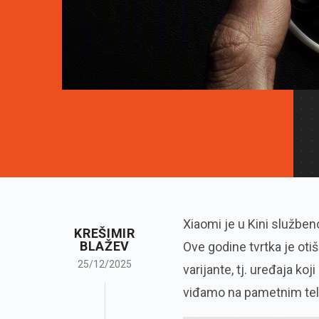
Xiaomi je u Kini službe
KREŠIMIR
BLAŽEV
Ove godine tvrtka je otiš
25/12/2025
varijante, tj. uređaja ko
viđamo na pametnim te