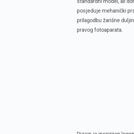
standardni model, ali do
posjeduje mehanički prs
prilagodbu žarišne duljin
pravog fotoaparata.
Dizajn je inspiriran le