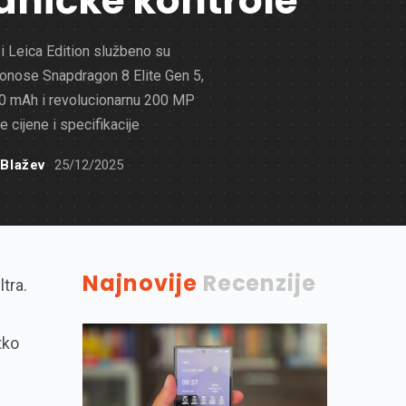
ničke kontrole
 i Leica Edition službeno su
Donose Snapdragon 8 Elite Gen 5,
00 mAh i revolucionarnu 200 MP
 cijene i specifikacije
 Blažev
25/12/2025
Najnovije
Recenzije
tra.
tko