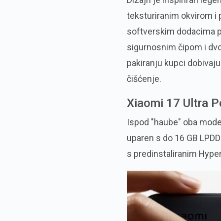
teksturiranim okvirom i
softverskim dodacima p
sigurnosnim čipom i d
pakiranju kupci dobivaj
čišćenje.
Xiaomi 17 Ultra 
Ispod "haube" oba model
uparen s do 16 GB LPDDR
s predinstaliranim Hyp