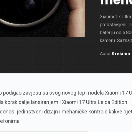
meha
Xiaomi 17 Ultra
predstavljeni. 
bateriju od 6.8
kameru. Saznajte
Autor
Krešimir
no podigao zavjesu sa svog novog top modela Xiaomi 17 Ul
la korak dalje lansiranjem i Xiaomi 17 Ultra Leica Edition
ji donosi jedinstveni dizajn i mehaničke kontrole kakve rije
lefonima.