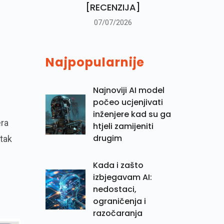
[RECENZIJA]
07/07/2026
Najpopularnije
Najnoviji AI model
počeo ucjenjivati
inženjere kad su ga
ra
htjeli zamijeniti
drugim
itak
Kada i zašto
izbjegavam AI:
nedostaci,
ograničenja i
razočaranja