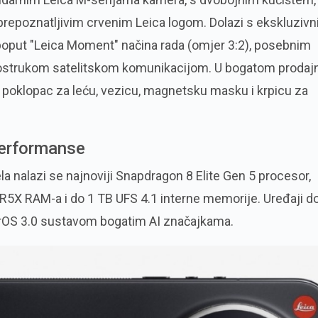
 prepoznatljivim crvenim Leica logom. Dolazi s ekskluziv
oput "Leica Moment" načina rada (omjer 3:2), posebnim
vostrukom satelitskom komunikacijom. U bogatom proda
u poklopac za leću, vezicu, magnetsku masku i krpicu za
Performanse
a nalazi se najnoviji Snapdragon 8 Elite Gen 5 procesor,
5X RAM-a i do 1 TB UFS 4.1 interne memorije. Uređaji d
erOS 3.0 sustavom bogatim AI značajkama.