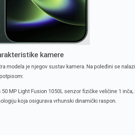
arakteristike kamere
tra modela je njegov sustav kamera. Na poleđini se nalaz
 potpisom:
 50 MP Light Fusion 1050L senzor fizičke veličine 1 inča,
logiju koja osigurava vrhunski dinamički raspon.