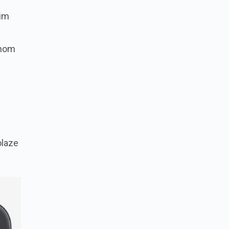
nim
jnom
olaze