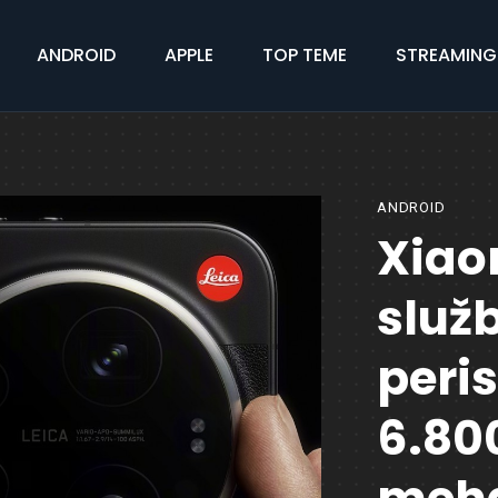
ANDROID
APPLE
TOP TEME
STREAMING
ANDROID
Xiaom
služ
peri
6.80