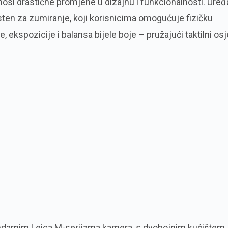
nosi drastične promjene u dizajnu i funkcionalnosti. Uređ
ten za zumiranje, koji korisnicima omogućuje fizičku
e, ekspozicije i balansa bijele boje – pružajući taktilni os
gendarnim Leica M-serijama kamera, s dvobojnim kućištem,