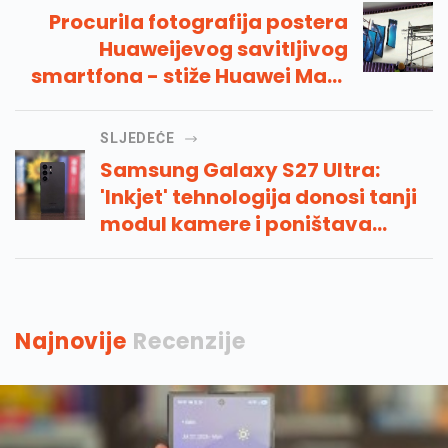
Procurila fotografija postera
Huaweijevog savitljivog
smartfona - stiže Huawei Mate
X
SLJEDEĆE
Samsung Galaxy S27 Ultra:
'Inkjet' tehnologija donosi tanji
modul kamere i poništava
odsjaj
Najnovije
Recenzije