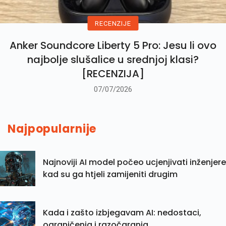
RECENZIJE
Anker Soundcore Liberty 5 Pro: Jesu li ovo
najbolje slušalice u srednjoj klasi?
[RECENZIJA]
07/07/2026
Najpopularnije
Najnoviji AI model počeo ucjenjivati inženjere
kad su ga htjeli zamijeniti drugim
Kada i zašto izbjegavam AI: nedostaci,
ograničenja i razočaranja