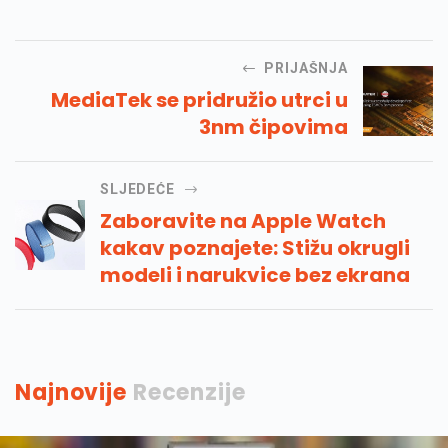
PRIJAŠNJA
MediaTek se pridružio utrci u
3nm čipovima
SLJEDEĆE
Zaboravite na Apple Watch
kakav poznajete: Stižu okrugli
modeli i narukvice bez ekrana
Najnovije
Recenzije