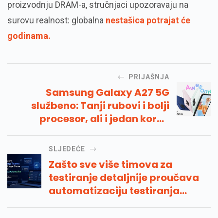
proizvodnju DRAM-a, stručnjaci upozoravaju na
surovu realnost: globalna
nestašica potrajat će
godinama.
PRIJAŠNJA
Samsung Galaxy A27 5G
službeno: Tanji rubovi i bolji
procesor, ali i jedan korak
unatrag
SLJEDEĆE
Zašto sve više timova za
testiranje detaljnije proučava
automatizaciju testiranja
umjetne inteligencije