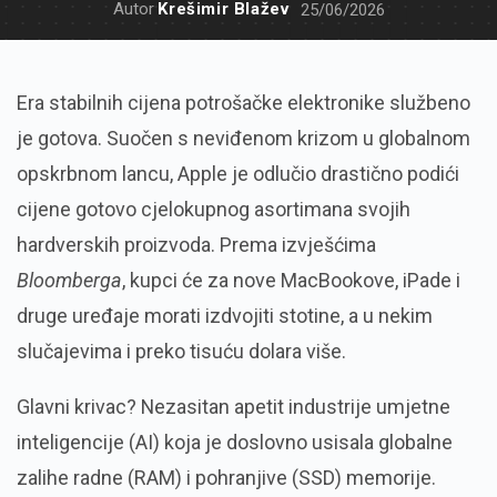
Autor
Krešimir Blažev
25/06/2026
Era stabilnih cijena potrošačke elektronike službeno
je gotova. Suočen s neviđenom krizom u globalnom
opskrbnom lancu, Apple je odlučio drastično podići
cijene gotovo cjelokupnog asortimana svojih
hardverskih proizvoda. Prema izvješćima
Bloomberga
, kupci će za nove MacBookove, iPade i
druge uređaje morati izdvojiti stotine, a u nekim
slučajevima i preko tisuću dolara više.
Glavni krivac? Nezasitan apetit industrije umjetne
inteligencije (AI) koja je doslovno usisala globalne
zalihe radne (RAM) i pohranjive (SSD) memorije.