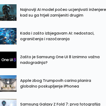
Najnoviji AI model počeo ucjenjivati inženjere
kad su ga htjeli zamijeniti drugim
Kada i zašto izbjegavam AI: nedostaci,
ograničenja i razočaranja
Zašto je Samsung One UI 8 iznimno važna
nadogradnja?
Apple zbog Trumpovih carina planira
globalno poskupljenje iPhonea
Samsung Galaxy Z Fold 7: prva fotografija