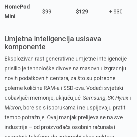
HomePod
$99
$129
+ $30
Mini
Umjetna inteligencija usisava
komponente
Eksplozivan rast generativne umjetne inteligencije
prisilio je tehnološke divove na masovnu izgradnju
novih podatkovnih centara, za što su potrebne
goleme količine RAM-a i SSD-ova. Vodeći svjetski
dobavljači memorije, uključujući
Samsung
,
SK Hynix
i
Micron
, bore se s isporukama i ne uspijevaju pratiti
tempo potražnje. Ovaj manjak prelijeva se na sve
industrije – od proizvođača osobnih računala i
pametnih telefona, do automobilskog sektora.