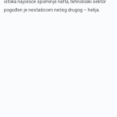
istoka najčešće spominje nafta, tehnološki sektor
pogođen je nestašicom nečeg drugog – helija.