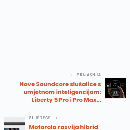
PRIJAŠNJA
Nove Soundcore slušalice s
umjetnom inteligencijom:
Liberty 5 Pro i Pro Max s
naprednim AI čipom za
vrhunsko audio iskustvo uskoro
SLJEDEĆE
dostupne u Hrvatskoj
Motorola razvija hibrid