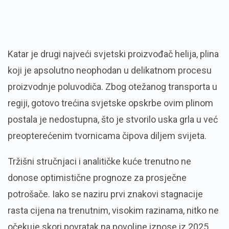
Katar je drugi najveći svjetski proizvođač helija, plina
koji je apsolutno neophodan u delikatnom procesu
proizvodnje poluvodiča. Zbog otežanog transporta u
regiji, gotovo trećina svjetske opskrbe ovim plinom
postala je nedostupna, što je stvorilo uska grla u već
preopterećenim tvornicama čipova diljem svijeta.
Tržišni stručnjaci i analitičke kuće trenutno ne
donose optimistične prognoze za prosječne
potrošače. Iako se naziru prvi znakovi stagnacije
rasta cijena na trenutnim, visokim razinama, nitko ne
očekuje skori povratak na povoljne iznose iz 2025.