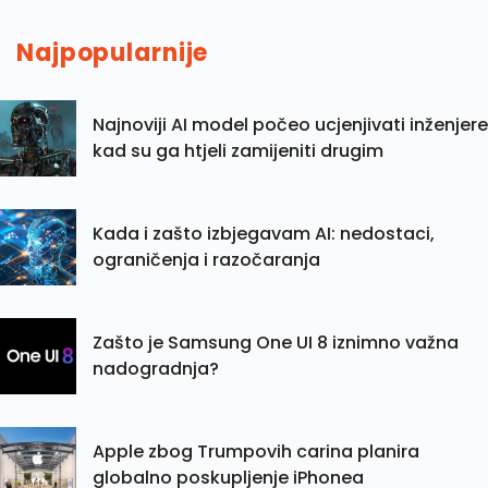
Najpopularnije
Najnoviji AI model počeo ucjenjivati inženjere
kad su ga htjeli zamijeniti drugim
Kada i zašto izbjegavam AI: nedostaci,
ograničenja i razočaranja
Zašto je Samsung One UI 8 iznimno važna
nadogradnja?
Apple zbog Trumpovih carina planira
globalno poskupljenje iPhonea