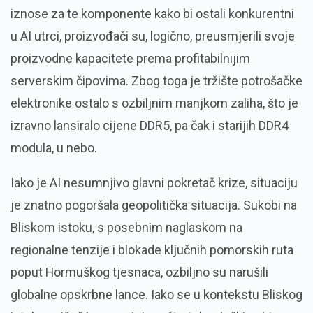
iznose za te komponente kako bi ostali konkurentni
u AI utrci, proizvođači su, logično, preusmjerili svoje
proizvodne kapacitete prema profitabilnijim
serverskim čipovima. Zbog toga je tržište potrošačke
elektronike ostalo s ozbiljnim manjkom zaliha, što je
izravno lansiralo cijene DDR5, pa čak i starijih DDR4
modula, u nebo.
Iako je AI nesumnjivo glavni pokretač krize, situaciju
je znatno pogoršala geopolitička situacija. Sukobi na
Bliskom istoku, s posebnim naglaskom na
regionalne tenzije i blokade ključnih pomorskih ruta
poput Hormuškog tjesnaca, ozbiljno su narušili
globalne opskrbne lance. Iako se u kontekstu Bliskog