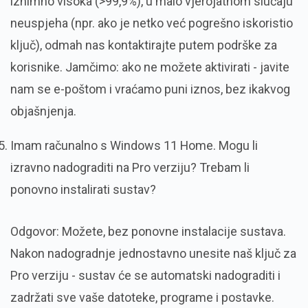
iznimno visoka (>99,9%), u malo vjerojatnom slučaju
neuspjeha (npr. ako je netko već pogrešno iskoristio
ključ), odmah nas kontaktirajte putem podrške za
korisnike. Jamčimo: ako ne možete aktivirati - javite
nam se e-poštom i vraćamo puni iznos, bez ikakvog
objašnjenja.
Imam računalno s Windows 11 Home. Mogu li
izravno nadograditi na Pro verziju? Trebam li
ponovno instalirati sustav?
Odgovor: Možete, bez ponovne instalacije sustava.
Nakon nadogradnje jednostavno unesite naš ključ za
Pro verziju - sustav će se automatski nadograditi i
zadržati sve vaše datoteke, programe i postavke.