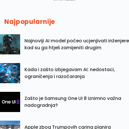
Najpopularnije
Najnoviji AI model počeo ucjenjivati inženjere
kad su ga htjeli zamijeniti drugim
Kada i zašto izbjegavam AI: nedostaci,
ograničenja i razočaranja
Zašto je Samsung One UI 8 iznimno važna
nadogradnja?
Apple zbog Trumpovih carina planira