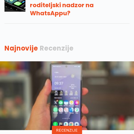
roditeljski nadzor na
WhatsAppu?
Najnovije
Recenzije
RECENZIJE