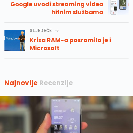
Google uvodi streaming videa
hitnim službama
SLJEDEĆE
Kriza RAM-a posramila je i
Microsoft
Najnovije
Recenzije