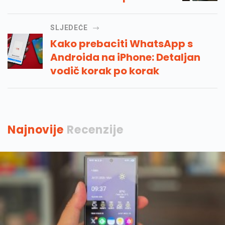
SLJEDEĆE
Kako prebaciti WhatsApp s
Androida na iPhone: Detaljan
vodič korak po korak
Najnovije
Recenzije