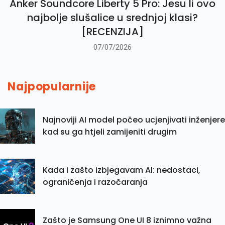
Anker Soundcore Liberty 5 Pro: Jesu li ovo
najbolje slušalice u srednjoj klasi?
[RECENZIJA]
07/07/2026
Najpopularnije
Najnoviji AI model počeo ucjenjivati inženjere
kad su ga htjeli zamijeniti drugim
Kada i zašto izbjegavam AI: nedostaci,
ograničenja i razočaranja
Zašto je Samsung One UI 8 iznimno važna