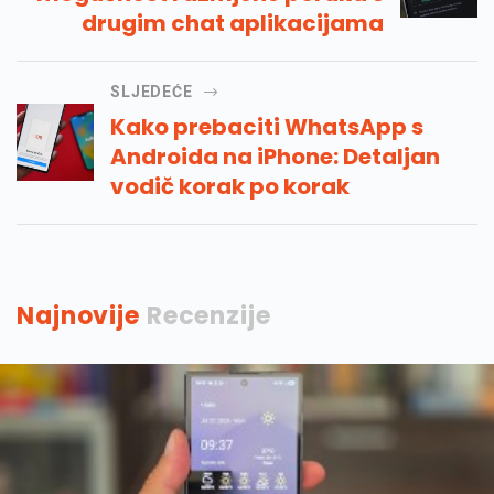
drugim chat aplikacijama
SLJEDEĆE
Kako prebaciti WhatsApp s
Androida na iPhone: Detaljan
vodič korak po korak
Najnovije
Recenzije