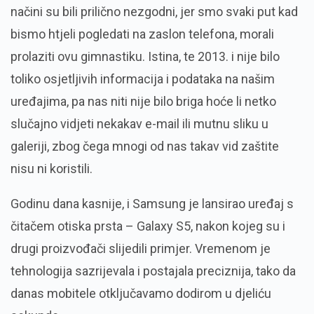
načini su bili prilično nezgodni, jer smo svaki put kad
bismo htjeli pogledati na zaslon telefona, morali
prolaziti ovu gimnastiku. Istina, te 2013. i nije bilo
toliko osjetljivih informacija i podataka na našim
uređajima, pa nas niti nije bilo briga hoće li netko
slučajno vidjeti nekakav e-mail ili mutnu sliku u
galeriji, zbog čega mnogi od nas takav vid zaštite
nisu ni koristili.
Godinu dana kasnije, i Samsung je lansirao uređaj s
čitačem otiska prsta – Galaxy S5, nakon kojeg su i
drugi proizvođači slijedili primjer. Vremenom je
tehnologija sazrijevala i postajala preciznija, tako da
danas mobitele otključavamo dodirom u djeliću