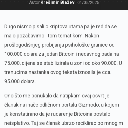
Autor
Krešimir Blažev
01/05/2025
Dugo nismo pisali o kriptovalutama pa je red da se
malo pozabavimo i tom tematikom. Nakon
prošlogodišnjeg probijanja psihološke granice od
100.000 dolara za jedan Bitcoin i nedavnog pada na
75.000, cijena se stabilizirala u zoni od oko 90.000. U
trenucima nastanka ovog teksta iznosila je cca.
95.000 dolara.
Ono što me ponukalo da natipkam ovaj osvrt je
članak na inače odličnom portalu Gizmodo, u kojem
je konstatirano da je rudarenje Bitcoina postalo
neisplativo. Taj se članak ubrzo reciklirao po mnogim