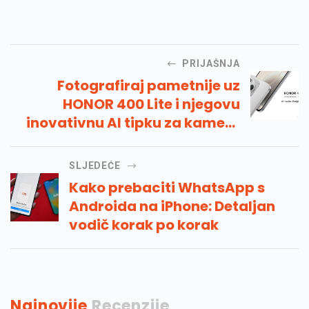
PRIJAŠNJA
Fotografiraj pametnije uz
HONOR 400 Lite i njegovu
inovativnu AI tipku za kameru
te sudjeluj u nagradnom
natječaju
SLJEDEĆE
Kako prebaciti WhatsApp s
Androida na iPhone: Detaljan
vodič korak po korak
Najnovije
Recenzije