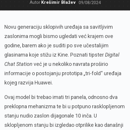
Autor
Krešimir Blažev
09/08/2024
Novu generaciju sklopivih uređaja sa savitljivim
zaslonima mogli bismo ugledati već krajem ove
godine, barem ako je suditi po sve učestalijim
glasinama koje stižu iz Kine. Poznati tipster
Digital
Chat Station
već je u nekoliko navrata proširio
informacije o postojanju prototipa „tri-fold“ uređaja
kojeg razvija Huawei.
Ovaj model bi trebao imati tri panela, odnosno dva
preklopna mehanizma te bi u potpuno rasklopljenom
stanju nudio zaslon dijagonale 10 inča. U
sklopljenom stanju bi izgledao otprilike kao današnji