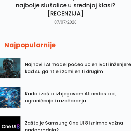
najbolje slušalice u srednjoj klasi?
[RECENZIJA]
07/07/2026
Najpopularnije
Najnoviji AI model počeo ucjenjivati inženjere
kad su ga htjeli zamijeniti drugim
Kada i zašto izbjegavam AI: nedostaci,
ograničenja i razočaranja
Zašto je Samsung One UI 8 iznimno važna
nadogradnja?