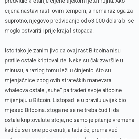
predvidio kretanje cijene tijekom ljeta i rujna. Ako
cijena nastavi rasti ovim tempom, a nema razloga za
suprotno, njegovo predviđanje od 63.000 dolara bi se
moglo ostvariti i prije kraja listopada.
Isto tako je zanimljivo da ovaj rast Bitcoina nisu
pratile ostale kriptovalute. Neke su čak završile u
minusu, a razlog tomu leži u činjenici što su
mjenjačnice zbog ovih strateških manevara
whaleova ostale „suhe“ pa traderi svoje altcoine
mijenjaju u Bitcoin. Listopad je u pravilu uvijek bio
mjesec Bitcoina, stoga ne se ne treba čuditi da
ostale kriptovalute stoje, no samo je pitanje vremena
kad će se i one pokrenuti, a tada će, prema već