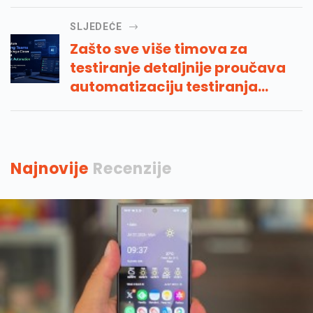
SLJEDEĆE
Zašto sve više timova za
testiranje detaljnije proučava
automatizaciju testiranja
umjetne inteligencije
Najnovije
Recenzije