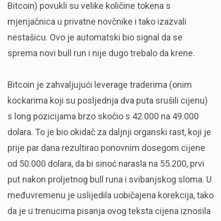
Bitcoin) povukli su velike količine tokena s
mjenjačnica u privatne novčnike i tako izazvali
nestašicu. Ovo je automatski bio signal da se
sprema novi bull run i nije dugo trebalo da krene.
Bitcoin je zahvaljujući leverage traderima (onim
kockarima koji su posljednja dva puta srušili cijenu)
s long pozicijama brzo skočio s 42.000 na 49.000
dolara. To je bio okidač za daljnji organski rast, koji je
prije par dana rezultirao ponovnim dosegom cijene
od 50.000 dolara, da bi sinoć narasla na 55.200, prvi
put nakon proljetnog bull runa i svibanjskog sloma. U
međuvremenu je uslijedila uobičajena korekcija, tako
da je u trenucima pisanja ovog teksta cijena iznosila